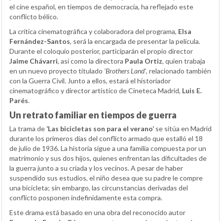
el cine español, en tiempos de democracia, ha reflejado este
conflicto bélico.
La crítica cinematográfica y colaboradora del programa,
Elsa
Fernández-Santos
, será la encargada de presentar la película.
Durante el coloquio posterior, participarán el propio director
Jaime Chávarri
, así como la directora
Paula Ortiz
, quien trabaja
en un nuevo proyecto titulado
‘Brothers Land’
, relacionado también
con la Guerra Civil. Junto a ellos, estará el historiador
cinematográfico y director artístico de Cineteca Madrid,
Luis E.
Parés
.
Un retrato familiar en tiempos de guerra
La trama de
‘Las bicicletas son para el verano’
se sitúa en Madrid
durante los primeros días del conflicto armado que estalló el 18
de julio de 1936. La historia sigue a una familia compuesta por un
matrimonio y sus dos hijos, quienes enfrentan las dificultades de
la guerra junto a su criada y los vecinos. A pesar de haber
suspendido sus estudios, el niño desea que su padre le compre
una bicicleta; sin embargo, las circunstancias derivadas del
conflicto posponen indefinidamente esta compra.
Este drama está basado en una obra del reconocido autor