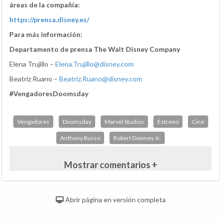
áreas de la compañía:
https://prensa.disney.es/
Para más información:
Departamento de prensa The Walt Disney Company
Elena Trujillo –
Elena.Trujillo@disney.com
Beatriz Ruano –
Beatriz.Ruano@disney.com
#VengadoresDoomsday
Vengadores
Doomsday
Marvel Studios
Estreno
Cine
Anthony Russo
Robert Downey Jr.
Mostrar comentarios +
Abrir página en versión completa