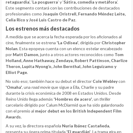
retaguardia
’, ‘
La posguerra
’ y ‘
Sátira, comedia y metáfora
’.
Este segmento contará con las contribuciones de destacados
profesionales como
Joaquin Oristrell, Fernando Méndez Leite,
Celia Rico y José Luis Castro de Paz
.
Los estrenos más destacados
A medida que se acerca la fecha esperada por los aficionados al
cine, finalmente se estrena
'La Odisea'
, dirigida por
Christopher
Nolan
. Esta epopeya cuenta con un elenco estelar encabezado
por
Matt Damon
, junto a otros actores reconocidos como
Tom
Holland, Anne Hathaway, Zendaya, Robert Pattinson, Charlize
Theron, Lupita Nyong’o, John Bernthal, John Leguizamo y
Elliot Page
.
No solo eso; también hace su debut el director
Cole Webley
con
'Omaha'
, una
road movie
que sigue a Ella, Charlie y su padre
durante la crisis económica de 2008 en Estados Unidos. Desde
Reino Unido llega además
'Hombres de acero'
, un
thriller
carcelario dirigido por Calum McDiarmid que ha sido galardonado
con el premio al
mejor debut en los British Independent Film
Awards
.
A su vez, la directora española
Nuria Ibánez Castañeda
,
presenta su ópera prima titulada
'El guardián'
. La trama gira en