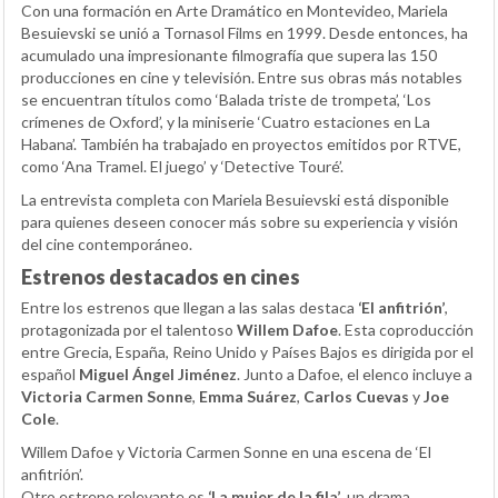
Con una formación en Arte Dramático en Montevideo, Mariela
Besuievski se unió a Tornasol Films en 1999. Desde entonces, ha
acumulado una impresionante filmografía que supera las 150
producciones en cine y televisión. Entre sus obras más notables
se encuentran títulos como ‘Balada triste de trompeta’, ‘Los
crímenes de Oxford’, y la miniserie ‘Cuatro estaciones en La
Habana’. También ha trabajado en proyectos emitidos por RTVE,
como ‘Ana Tramel. El juego’ y ‘Detective Touré’.
La entrevista completa con Mariela Besuievski está disponible
para quienes deseen conocer más sobre su experiencia y visión
del cine contemporáneo.
Estrenos destacados en cines
Entre los estrenos que llegan a las salas destaca
‘El anfitrión’
,
protagonizada por el talentoso
Willem Dafoe
. Esta coproducción
entre Grecia, España, Reino Unido y Países Bajos es dirigida por el
español
Miguel Ángel Jiménez
. Junto a Dafoe, el elenco incluye a
Victoria Carmen Sonne
,
Emma Suárez
,
Carlos Cuevas
y
Joe
Cole
.
Willem Dafoe y Victoria Carmen Sonne en una escena de ‘El
anfitrión’.
Otro estreno relevante es
‘La mujer de la fila’
, un drama