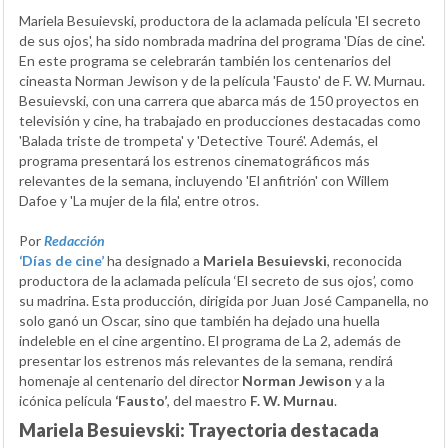
Mariela Besuievski, productora de la aclamada película 'El secreto
de sus ojos', ha sido nombrada madrina del programa 'Días de cine'.
En este programa se celebrarán también los centenarios del
cineasta Norman Jewison y de la película 'Fausto' de F. W. Murnau.
Besuievski, con una carrera que abarca más de 150 proyectos en
televisión y cine, ha trabajado en producciones destacadas como
'Balada triste de trompeta' y 'Detective Touré'. Además, el
programa presentará los estrenos cinematográficos más
relevantes de la semana, incluyendo 'El anfitrión' con Willem
Dafoe y 'La mujer de la fila', entre otros.
Por
Redacción
‘Días de cine’
ha designado a
Mariela Besuievski
, reconocida
productora de la aclamada película ‘El secreto de sus ojos’, como
su madrina. Esta producción, dirigida por Juan José Campanella, no
solo ganó un Oscar, sino que también ha dejado una huella
indeleble en el cine argentino. El programa de La 2, además de
presentar los estrenos más relevantes de la semana, rendirá
homenaje al centenario del director
Norman Jewison
y a la
icónica película
‘Fausto’
, del maestro
F. W. Murnau
.
Mariela Besuievski: Trayectoria destacada