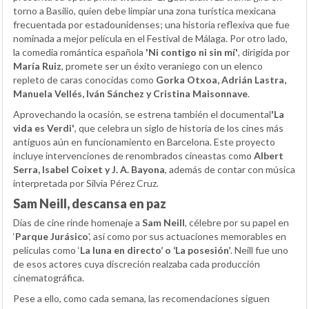
torno a Basilio, quien debe limpiar una zona turística mexicana
frecuentada por estadounidenses; una historia reflexiva que fue
nominada a mejor película en el Festival de Málaga. Por otro lado,
la comedia romántica española
'Ni contigo ni sin mí'
, dirigida por
María Ruiz
, promete ser un éxito veraniego con un elenco
repleto de caras conocidas como
Gorka Otxoa, Adrián Lastra,
Manuela Vellés, Iván Sánchez y Cristina Maisonnave
.
Aprovechando la ocasión, se estrena también el documental
'La
vida es Verdi'
, que celebra un siglo de historia de los cines más
antiguos aún en funcionamiento en Barcelona. Este proyecto
incluye intervenciones de renombrados cineastas como
Albert
Serra, Isabel Coixet y J. A. Bayona
, además de contar con música
interpretada por Silvia Pérez Cruz.
Sam Neill, descansa en paz
Días de cine rinde homenaje a
Sam Neill
, célebre por su papel en
‘
Parque Jurásico
', así como por sus actuaciones memorables en
películas como ‘
La luna en directo’ o ‘La posesión’
. Neill fue uno
de esos actores cuya discreción realzaba cada producción
cinematográfica.
Pese a ello, como cada semana, las recomendaciones siguen