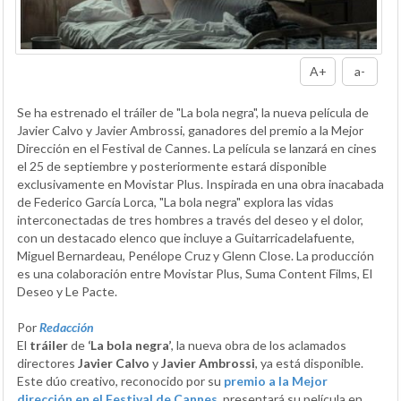
A+
a-
Se ha estrenado el tráiler de "La bola negra", la nueva película de
Javier Calvo y Javier Ambrossi, ganadores del premio a la Mejor
Dirección en el Festival de Cannes. La película se lanzará en cines
el 25 de septiembre y posteriormente estará disponible
exclusivamente en Movistar Plus. Inspirada en una obra inacabada
de Federico García Lorca, "La bola negra" explora las vidas
interconectadas de tres hombres a través del deseo y el dolor,
con un destacado elenco que incluye a Guitarricadelafuente,
Miguel Bernardeau, Penélope Cruz y Glenn Close. La producción
es una colaboración entre Movistar Plus, Suma Content Films, El
Deseo y Le Pacte.
Por
Redacción
El
tráiler
de
‘La bola negra’
, la nueva obra de los aclamados
directores
Javier Calvo
y
Javier Ambrossi
, ya está disponible.
Este dúo creativo, reconocido por su
premio a la Mejor
dirección en el Festival de Cannes
, presentará su película en