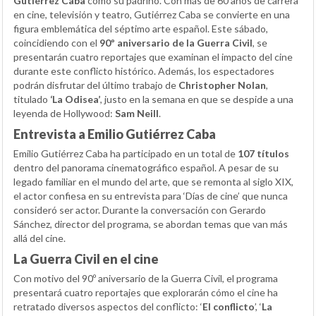
Gutiérrez Caba
como su padrino. Con más de 60 años de carrera
en cine, televisión y teatro, Gutiérrez Caba se convierte en una
figura emblemática del séptimo arte español. Este sábado,
coincidiendo con el
90º aniversario de la Guerra Civil
, se
presentarán cuatro reportajes que examinan el impacto del cine
durante este conflicto histórico. Además, los espectadores
podrán disfrutar del último trabajo de
Christopher Nolan
,
titulado
‘La Odisea’
, justo en la semana en que se despide a una
leyenda de Hollywood:
Sam Neill
.
Entrevista a Emilio Gutiérrez Caba
Emilio Gutiérrez Caba ha participado en un total de
107 títulos
dentro del panorama cinematográfico español. A pesar de su
legado familiar en el mundo del arte, que se remonta al siglo XIX,
el actor confiesa en su entrevista para ‘Días de cine’ que nunca
consideró ser actor. Durante la conversación con Gerardo
Sánchez, director del programa, se abordan temas que van más
allá del cine.
La Guerra Civil en el cine
Con motivo del 90º aniversario de la Guerra Civil, el programa
presentará cuatro reportajes que explorarán cómo el cine ha
retratado diversos aspectos del conflicto: ‘
El conflicto
’, ‘
La