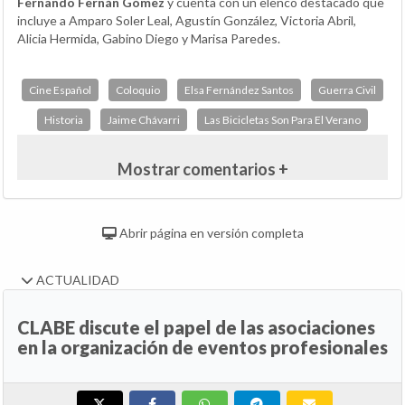
Fernando Fernán Gómez
y cuenta con un elenco destacado que
incluye a Amparo Soler Leal, Agustín González, Victoria Abril,
Alicia Hermida, Gabino Diego y Marisa Paredes.
Cine Español
Coloquio
Elsa Fernández Santos
Guerra Civil
Historia
Jaime Chávarri
Las Bicicletas Son Para El Verano
Mostrar comentarios +
Abrir página en versión completa
ACTUALIDAD
CLABE discute el papel de las asociaciones
en la organización de eventos profesionales