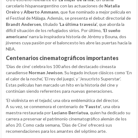
carcelario hispanoargentino con las actuaciones de
Natalia
Oreiro
y
Alberto Ammann
, que fue nominado a mejor película en
el Festival de Málaga. Además, se presenta el debut directorial de
Brandt Andersen
, titulado
‘La última travesía’
, que aborda la
difícil situación de los refugiados sirios. Por último,
‘El sueño
americano’
narra la inspiradora historia de Jérémy y Bouna, dos
jóvenes cuya pasión por el baloncesto les abre las puertas hacia la
NBA.
Centenarios cinematográficos importantes
'Días de cine' celebra los 100 años del destacado cineasta
canadiense
Norman Jewison
. Su legado incluye clásicos como ‘En
el calor de la noche’, ‘El rey del juego’, y ‘Jesucristo Superstar’.
Estas películas han marcado un hito en la historia del cine y
continúan siendo referentes para nuevas generaciones.
'El violinista en el tejado', una obra emblemática del director.
A su vez, se conmemora el centenario de
'Fausto'
, una obra
maestra restaurada por
Luciano Berriatua
, quien ha dedicado su
carrera a preservar el patrimonio cinematográfico alemán de los
años 20. Como cada semana, 'Días de Cine' ofrecerá sus
recomendaciones para los amantes del séptimo arte.