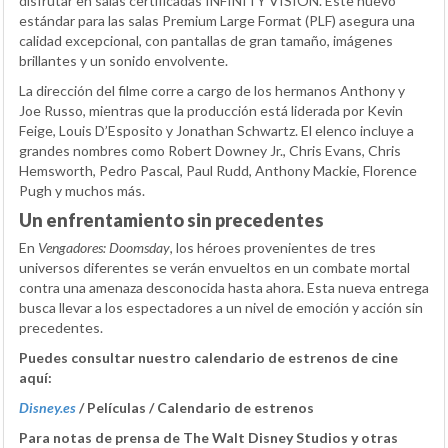
disfrutar en salas certificadas INFINITY VISION. Este nuevo
estándar para las salas Premium Large Format (PLF) asegura una
calidad excepcional, con pantallas de gran tamaño, imágenes
brillantes y un sonido envolvente.
La dirección del filme corre a cargo de los hermanos Anthony y
Joe Russo, mientras que la producción está liderada por Kevin
Feige, Louis D’Esposito y Jonathan Schwartz. El elenco incluye a
grandes nombres como Robert Downey Jr., Chris Evans, Chris
Hemsworth, Pedro Pascal, Paul Rudd, Anthony Mackie, Florence
Pugh y muchos más.
Un enfrentamiento sin precedentes
En
Vengadores: Doomsday
, los héroes provenientes de tres
universos diferentes se verán envueltos en un combate mortal
contra una amenaza desconocida hasta ahora. Esta nueva entrega
busca llevar a los espectadores a un nivel de emoción y acción sin
precedentes.
Puedes consultar nuestro calendario de estrenos de cine
aquí:
Disney.es
/ Películas / Calendario de estrenos
Para notas de prensa de The Walt Disney Studios y otras