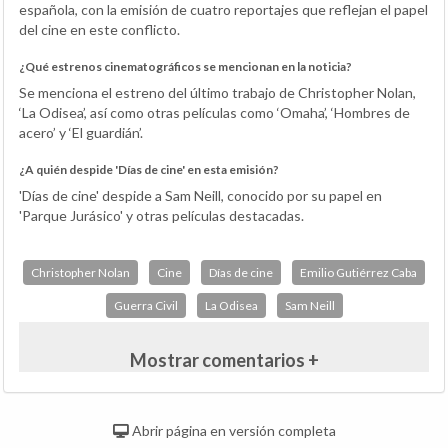
española, con la emisión de cuatro reportajes que reflejan el papel
del cine en este conflicto.
¿Qué estrenos cinematográficos se mencionan en la noticia?
Se menciona el estreno del último trabajo de Christopher Nolan,
‘La Odisea’, así como otras películas como ‘Omaha’, ‘Hombres de
acero’ y ‘El guardián’.
¿A quién despide 'Días de cine' en esta emisión?
'Días de cine' despide a Sam Neill, conocido por su papel en
'Parque Jurásico' y otras películas destacadas.
Christopher Nolan
Cine
Días de cine
Emilio Gutiérrez Caba
Guerra Civil
La Odisea
Sam Neill
Mostrar comentarios +
Abrir página en versión completa