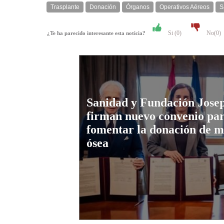
Trasplante
Donación
Órganos
Operativos Aéreos
S
Si (
0
)
No(
0
)
¿Te ha parecido interesante esta noticia?
Sanidad y Fundación Jose
firman nuevo convenio pa
fomentar la donación de 
ósea