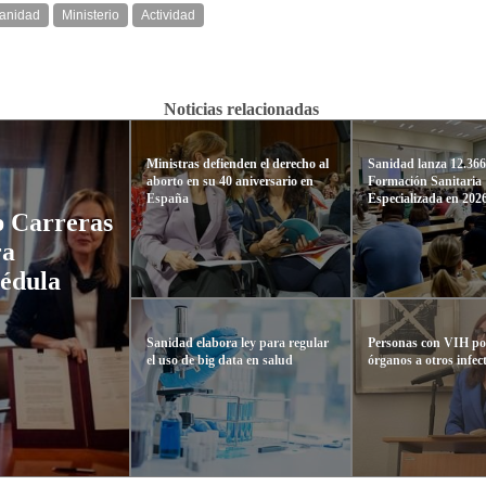
anidad
Ministerio
Actividad
Noticias relacionadas
Ministras defienden el derecho al
Sanidad lanza 12.366
aborto en su 40 aniversario en
Formación Sanitaria
España
Especializada en 202
p Carreras
ra
médula
Sanidad elabora ley para regular
Personas con VIH p
el uso de big data en salud
órganos a otros infec