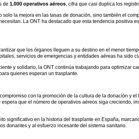
ás de
1.000 operativos aéreos
, cifra que casi duplica los regis
o solo la mejora en las tasas de donación, sino también el compr
 necesitan. La ONT ha destacado que esta tendencia positiva es 
ntizar que los órganos lleguen a su destino en el menor tiemp
spitales, servicios de emergencias y entidades aéreas ha sido cl
ente y solidario, la ONT continúa trabajando para optimizar 
para quienes esperan un trasplante.
ompromiso con la promoción de la cultura de la donación y el fo
 Se espera que el número de operativos aéreos siga creciendo, 
to significativo en la historia del trasplante en España, marc
os donantes y al esfuerzo incesante del sistema sanitario.