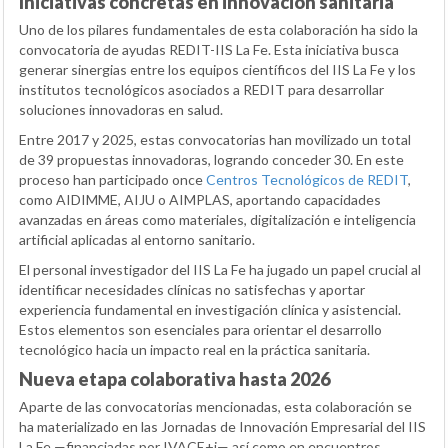
Iniciativas concretas en innovación sanitaria
Uno de los pilares fundamentales de esta colaboración ha sido la
convocatoria de ayudas REDIT-IIS La Fe. Esta iniciativa busca
generar sinergias entre los equipos científicos del IIS La Fe y los
institutos tecnológicos asociados a REDIT para desarrollar
soluciones innovadoras en salud.
Entre 2017 y 2025, estas convocatorias han movilizado un total
de 39 propuestas innovadoras, logrando conceder 30. En este
proceso han participado once
Centros Tecnológicos de REDIT
,
como AIDIMME, AIJU o AIMPLAS, aportando capacidades
avanzadas en áreas como materiales, digitalización e inteligencia
artificial aplicadas al entorno sanitario.
El personal investigador del IIS La Fe ha jugado un papel crucial al
identificar necesidades clínicas no satisfechas y aportar
experiencia fundamental en investigación clínica y asistencial.
Estos elementos son esenciales para orientar el desarrollo
tecnológico hacia un impacto real en la práctica sanitaria.
Nueva etapa colaborativa hasta 2026
Aparte de las convocatorias mencionadas, esta colaboración se
ha materializado en las Jornadas de Innovación Empresarial del IIS
La Fe —financiadas por IVACE+i— así como en encuentros