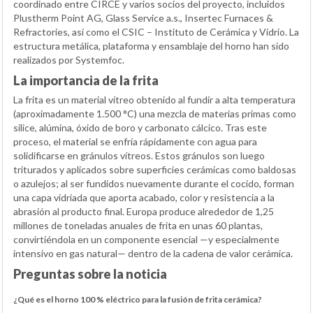
coordinado entre CIRCE y varios socios del proyecto, incluidos
Plustherm Point AG, Glass Service a.s., Insertec Furnaces &
Refractories, así como el CSIC – Instituto de Cerámica y Vidrio. La
estructura metálica, plataforma y ensamblaje del horno han sido
realizados por Systemfoc.
La importancia de la frita
La frita es un material vítreo obtenido al fundir a alta temperatura
(aproximadamente 1.500 °C) una mezcla de materias primas como
sílice, alúmina, óxido de boro y carbonato cálcico. Tras este
proceso, el material se enfría rápidamente con agua para
solidificarse en gránulos vítreos. Estos gránulos son luego
triturados y aplicados sobre superficies cerámicas como baldosas
o azulejos; al ser fundidos nuevamente durante el cocido, forman
una capa vidriada que aporta acabado, color y resistencia a la
abrasión al producto final. Europa produce alrededor de 1,25
millones de toneladas anuales de frita en unas 60 plantas,
convirtiéndola en un componente esencial —y especialmente
intensivo en gas natural— dentro de la cadena de valor cerámica.
Preguntas sobre la noticia
¿Qué es el horno 100 % eléctrico para la fusión de frita cerámica?