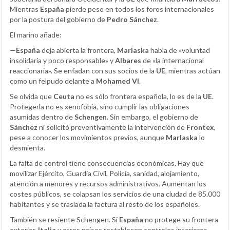
Mientras
España
pierde peso en todos los foros internacionales
por la postura del gobierno de
Pedro Sánchez
.
El marino añade:
—
España
deja abierta la frontera,
Marlaska
habla de «voluntad
insolidaria y poco responsable» y
Albares
de «la internacional
reaccionaria». Se enfadan con sus socios de la
UE
, mientras actúan
como un felpudo delante a
Mohamed VI
.
Se olvida que
Ceuta
no es sólo frontera española, lo es de la
UE
.
Protegerla no es xenofobia, sino cumplir las obligaciones
asumidas dentro de
Schengen.
Sin embargo, el gobierno de
Sánchez
ni solicitó preventivamente la intervención de
Frontex
,
pese a conocer los movimientos previos, aunque
Marlaska
lo
desmienta.
La falta de control tiene consecuencias económicas. Hay que
movilizar Ejército, Guardia Civil, Policía, sanidad, alojamiento,
atención a menores y recursos administrativos. Aumentan los
costes públicos, se colapsan los servicios de una ciudad de 85.000
habitantes y se traslada la factura al resto de los españoles.
También se resiente Schengen. Si
España
no protege su frontera
exterior,
Italia
y otros países restablecen controles interiores