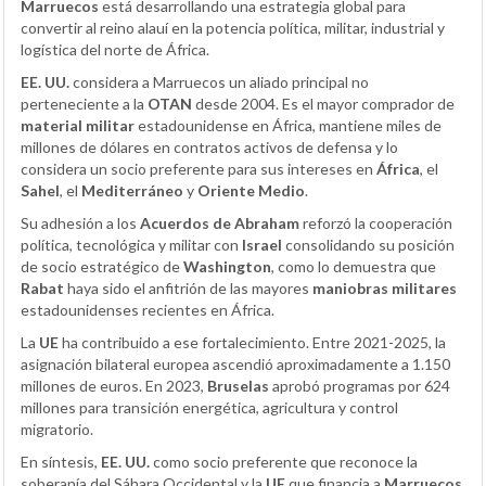
Marruecos
está desarrollando una estrategia global para
convertir al reino alauí en la potencia política, militar, industrial y
logística del norte de África.
EE. UU.
considera a Marruecos un aliado principal no
perteneciente a la
OTAN
desde 2004. Es el mayor comprador de
material militar
estadounidense en África, mantiene miles de
millones de dólares en contratos activos de defensa y lo
considera un socio preferente para sus intereses en
África
, el
Sahel
, el
Mediterráneo
y
Oriente Medio
.
Su adhesión a los
Acuerdos de Abraham
reforzó la cooperación
política, tecnológica y militar con
Israel
consolidando su posición
de socio estratégico de
Washington
, como lo demuestra que
Rabat
haya sido el anfitrión de las mayores
maniobras militares
estadounidenses recientes en África.
La
UE
ha contribuido a ese fortalecimiento. Entre 2021-2025, la
asignación bilateral europea ascendió aproximadamente a 1.150
millones de euros. En 2023,
Bruselas
aprobó programas por 624
millones para transición energética, agricultura y control
migratorio.
En síntesis,
EE. UU.
como socio preferente que reconoce la
soberanía del Sáhara Occidental y la
UE
que financia a
Marruecos
.