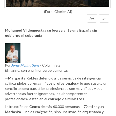
(Foto: Cibeles AI)
A+
a-
Mohamed VI demuestra su fuerza ante una España sin
gobierno ni soberanía
Por
Jorge Molina Sanz
- Columnista
El marino, con el primer sorbo comenta:
—
Margarita Robles
defendió a los servicios de inteligencia,
calificándolos de
«magníficos profesionales»
, lo que suscita un
sencillo axioma que, si los profesionales son magníficos y sus
advertencias fueron ignoradas, los «incompetentes
profesionales» están en el
consejo de Ministros
.
La irrupción en
Ceuta
de más 60.000 personas —72 mil según
Marlaska
—, no es emigración, sino una invasión orquestada y