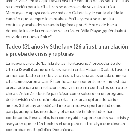
ambas villas, en las que Bayan discute con uno de los solteros tras
su elección para la cita, Eros se acerca cada vez más a Érika,
Montoya se apoya cada vez más en Gabriela y le canta al oído la
canción que siempre le cantaba a Anita, y esta se muestra
confusa y acaba derramando lágrimas por él. Antes de irse a
dormir, la luz de la tentación se activa en Villa Playa: ¿quién habrá
cruzado un nuevo límite?
Tadeo (31 años) y Sthefany (26 años), una relación
a prueba de crisis y rupturas
La nueva pareja de ‘La Isla de las Tentaciones’, procedente de
Utrera (Sevilla) aunque ella es nacida en La Habana (Cuba), tuvo su
primer contacto en redes sociales y, tras una apasionada primera
cita, comenzaron a salir. Él confiesa que, por entonces, no estaba
preparado para una relación seria y mantenía contactos con otras
chicas. Además, decidió participar como soltero en un programa
de televisión sin contárselo a ella. Tras una ruptura de varios
meses Sthefany accedió a darse una nueva oportunidad como
pareja, aunque las mentiras y el cruce de infidelidades han
continuado. Pese a ello, han conseguido superar todas sus crisis y
aseguran que están hechos el uno para el otro, algo que desean
comprobar en República Dominicana.