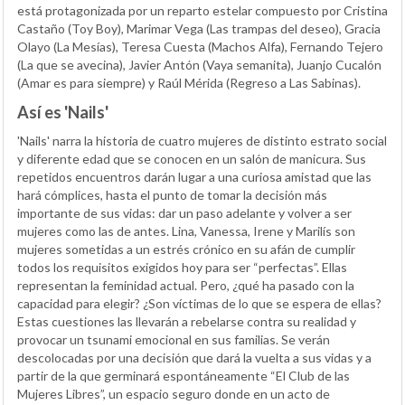
está protagonizada por un reparto estelar compuesto por Cristina
Castaño (Toy Boy), Marimar Vega (Las trampas del deseo), Gracia
Olayo (La Mesías), Teresa Cuesta (Machos Alfa), Fernando Tejero
(La que se avecina), Javier Antón (Vaya semanita), Juanjo Cucalón
(Amar es para siempre) y Raúl Mérida (Regreso a Las Sabinas).
Así es 'Nails'
'Nails' narra la historia de cuatro mujeres de distinto estrato social
y diferente edad que se conocen en un salón de manicura. Sus
repetidos encuentros darán lugar a una curiosa amistad que las
hará cómplices, hasta el punto de tomar la decisión más
importante de sus vidas: dar un paso adelante y volver a ser
mujeres como las de antes. Lina, Vanessa, Irene y Marilís son
mujeres sometidas a un estrés crónico en su afán de cumplir
todos los requisitos exigidos hoy para ser “perfectas”. Ellas
representan la feminidad actual. Pero, ¿qué ha pasado con la
capacidad para elegir? ¿Son víctimas de lo que se espera de ellas?
Estas cuestiones las llevarán a rebelarse contra su realidad y
provocar un tsunami emocional en sus familias. Se verán
descolocadas por una decisión que dará la vuelta a sus vidas y a
partir de la que germinará espontáneamente “El Club de las
Mujeres Libres”, un espacio seguro donde en un acto de