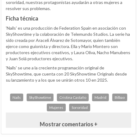
sororidad, nuestras protagonistas ayudarán a otras mujeres a
resolver sus problemas.
Ficha técnica
'Nails' es una producción de Federation Spain en asociación con
SkyShowtime y la colaboración de Telemundo Studios. La serie ha
sido creada por Araceli Álvarez de Sotomayor, quien también
ejerce como guionista y directora. Ella y Mario Montero son
productores ejecutivos creativos, y Laura Oliva, Nacho Manubens
y Juan Solá productores ejecutivos.
'Nails' se une a la creciente programación original de
SkyShowtime, que cuenta con 20 SkyShowtime Originals desde
su lanzamiento y a los que se unirán otros 10 en 2025.
Nails
SkyShowtime
Cristina Castaño
Madrid
Bilbao
Mujeres
Sororidad
Mostrar comentarios +