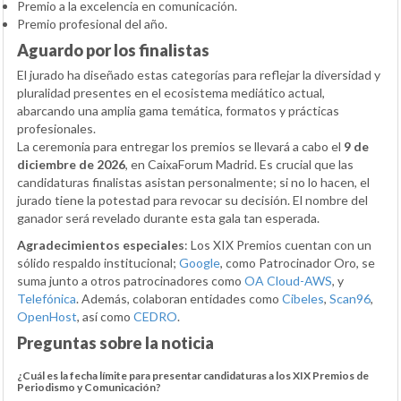
Premio a la excelencia en comunicación.
Premio profesional del año.
Aguardo por los finalistas
El jurado ha diseñado estas categorías para reflejar la diversidad y
pluralidad presentes en el ecosistema mediático actual,
abarcando una amplia gama temática, formatos y prácticas
profesionales.
La ceremonia para entregar los premios se llevará a cabo el
9 de
diciembre de 2026
, en CaixaForum Madrid. Es crucial que las
candidaturas finalistas asistan personalmente; si no lo hacen, el
jurado tiene la potestad para revocar su decisión. El nombre del
ganador será revelado durante esta gala tan esperada.
Agradecimientos especiales
: Los XIX Premios cuentan con un
sólido respaldo institucional;
Google
, como Patrocinador Oro, se
suma junto a otros patrocinadores como
OA Cloud-AWS
, y
Telefónica
. Además, colaboran entidades como
Cibeles
,
Scan96
,
OpenHost
, así como
CEDRO
.
Preguntas sobre la noticia
¿Cuál es la fecha límite para presentar candidaturas a los XIX Premios de
Periodismo y Comunicación?