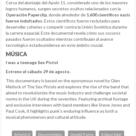
Cerca del alunizaje del Apolo 11, considerado uno de los mayores
logros humanos, surgen secretos ocultos relacionados con la
Operación Paperclip
, donde alrededor de
1.600 científicos nazis
fueron indultados
. Estos científicos fueron reclutados para
desarrollar cohetes y competir contra la Unión Soviética durante
la carrera espacial. Este documental revela cómo sus oscuros
pasados fueron ocultados mientras contribuían al avance
tecnológico estadounidense en este ámbito crucial.
MÚSICA
I was a teenage Sex Pistol
Estreno el sábado 29 de agosto.
This documentary is based on the eponymous novel by Glen
Matlock of The Sex Pistols and explores the rise of the band that
aimed to revolutionize the music industry and challenge societal
norms in the UK during the seventies. Featuring archival footage
and exclusive interviews with band members like Steve Jones and
Paul Cook, it highlights punk's enduring influence as both a
musical phenomenon and cultural attitude.
Artemis II
Documentales
Donald Trump
Eclipse Solar