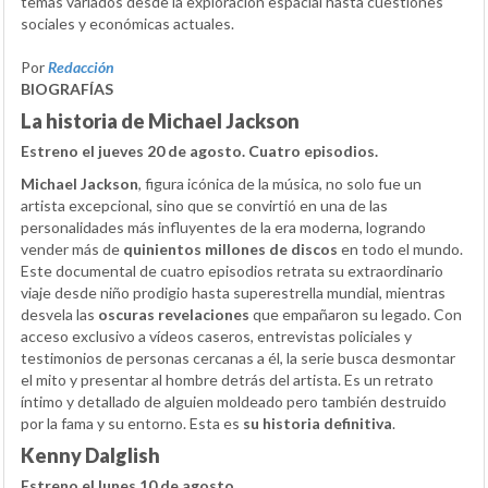
temas variados desde la exploración espacial hasta cuestiones
sociales y económicas actuales.
Por
Redacción
BIOGRAFÍAS
La historia de Michael Jackson
Estreno el jueves 20 de agosto. Cuatro episodios.
Michael Jackson
, figura icónica de la música, no solo fue un
artista excepcional, sino que se convirtió en una de las
personalidades más influyentes de la era moderna, logrando
vender más de
quinientos millones de discos
en todo el mundo.
Este documental de cuatro episodios retrata su extraordinario
viaje desde niño prodigio hasta superestrella mundial, mientras
desvela las
oscuras revelaciones
que empañaron su legado. Con
acceso exclusivo a vídeos caseros, entrevistas policiales y
testimonios de personas cercanas a él, la serie busca desmontar
el mito y presentar al hombre detrás del artista. Es un retrato
íntimo y detallado de alguien moldeado pero también destruido
por la fama y su entorno. Esta es
su historia definitiva
.
Kenny Dalglish
Estreno el lunes 10 de agosto.