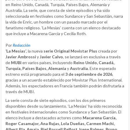
en Reino Unido, Canadá, Turquía, Países Bajos, Alemania y
Australia. La serie, que consta de siete episodios y ha sido
seleccionada en festivales como Sundance y San Sebastián, narra
la vida de Enric, un hombre con un pasado marcado por el
fanatismo religioso. 'La Mesías' cuenta con un elenco destacado
que incluye a Macarena García y Cecilia Roth.
Por
Redacción
‘La Mesías’
, la nueva
serie Original Movistar Plus
creada por
Javier Ambrossi
y
Javier Calvo
, se lanzará en exclusiva a través
de
MUBI
en varios países, incluyendo
Reino Unido, Canadá,
Turquía, Países Bajos, Alemania
y
Australia
. Este esperado
estreno está programado para el
3 de septiembre de 2026
,
gracias a un acuerdo establecido por Movistar Plus International.
Además, los espectadores en Francia también podrán disfrutarla a
través de MUBI.
La serie consta de siete episodios, con los dos primeros
disponibles desde su lanzamiento. ‘La Mesías’ ha sido reconocida
en festivales internacionales como Sundance y San Sebastián. El
elenco incluye a destacados actores como
Macarena García,
Roger Casamajor, Ana Rujas, Lola Dueñas, Carmen Machi,
Albert Pla, Amaia, Biel Rossell Pelfort, Irene Balmes, Bruno