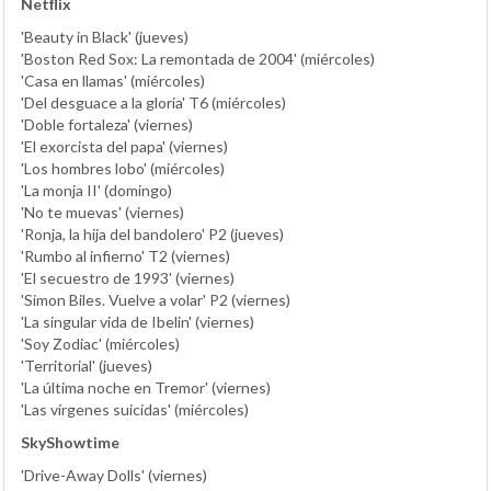
Netflix
'Beauty in Black' (jueves)
'Boston Red Sox: La remontada de 2004' (miércoles)
'Casa en llamas' (miércoles)
'Del desguace a la gloria' T6 (miércoles)
'Doble fortaleza' (viernes)
'El exorcista del papa' (viernes)
'Los hombres lobo' (miércoles)
'La monja II' (domingo)
'No te muevas' (viernes)
'Ronja, la hija del bandolero' P2 (jueves)
'Rumbo al infierno' T2 (viernes)
'El secuestro de 1993' (viernes)
'Simon Biles. Vuelve a volar' P2 (viernes)
'La singular vida de Ibelin' (viernes)
'Soy Zodiac' (miércoles)
'Territorial' (jueves)
'La última noche en Tremor' (viernes)
'Las vírgenes suicidas' (miércoles)
SkyShowtime
'Drive-Away Dolls' (viernes)