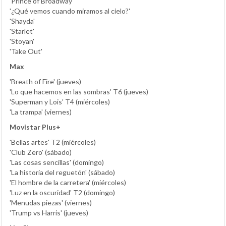
'Prince of Broadway'
'¿Qué vemos cuando miramos al cielo?'
'Shayda'
'Starlet'
'Stoyan'
'Take Out'
Max
'Breath of Fire' (jueves)
'Lo que hacemos en las sombras' T6 (jueves)
'Superman y Lois' T4 (miércoles)
'La trampa' (viernes)
Movistar Plus+
'Bellas artes' T2 (miércoles)
'Club Zero' (sábado)
'Las cosas sencillas' (domingo)
'La historia del reguetón' (sábado)
'El hombre de la carretera' (miércoles)
'Luz en la oscuridad' T2 (domingo)
'Menudas piezas' (viernes)
'Trump vs Harris' (jueves)