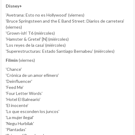
Disney+
'Avetrana: Esto no es Hollywood' (viernes)
'Bruce Springsteen and the E Band Street: Diarios de carretera'
(viernes)
'Grown-ish' T6 (miércoles)
'Hamster & Gretel' [N] (miércoles)
'Los reyes de la casa' (miércoles)
'Superestructuras: Estado Santiago Bernabeu' (miércoles)
Filmin
(viernes)
'Chance'
'Crónica de un amor efímero'
'Deinfluencer'
'Feed Me'
'Four Letter Words'
'Hotel El Balneario'
'El inocente'
'Lo que esconden los juncos'
'La mujer ilegal'
'Negu Hurbilak'
'Plantadas'