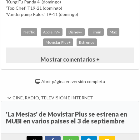
'Kung Fu Panda 4' (domingo)
'Top Chef' T19-21 (domingo)
'Vanderpump Rules' T9-11 (domingo)
Netflix
Apple TV+
Disney+
Filmin
Max
Movistar Plus+
Estrenos
Mostrar comentarios +
Abrir página en versión completa
CINE, RADIO, TELEVISIÓN E INTERNET
'La Mesías' de Movistar Plus se estrena en
MUBI en varios países el 3 de septiembre