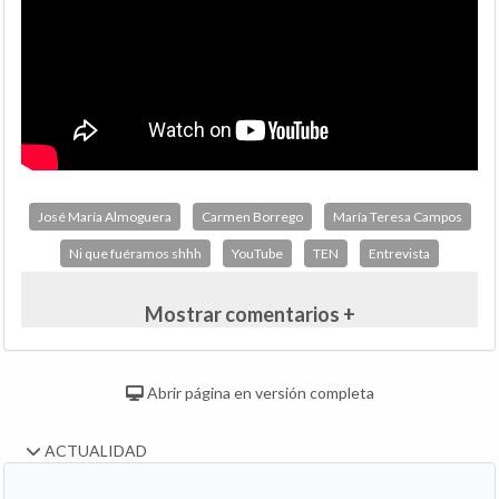
José María Almoguera
Carmen Borrego
María Teresa Campos
Ni que fuéramos shhh
YouTube
TEN
Entrevista
Mostrar comentarios +
Abrir página en versión completa
ACTUALIDAD