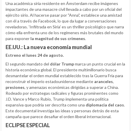
Una académica siria residente en Ámsterdam recibe imágenes
impactantes de una masacre civil llevada a cabo por un oficial del
ejército sirio. Al hacerse pasar por "Anna", establece una amistad
con él a través de Facebook, lo que da lugar a conversaciones
reveladoras. 'Infiltrada en Siria' es un thriller psicológico que narra
cómo ella enfrenta uno de los regímenes más brutales del mundo
para exponer
la magnitud de sus crímenes
.
EE.UU.: La nueva economía mundial
Estreno el lunes 24 de agosto.
El segundo mandato del
dólar Trump
marca un punto crucial en la
historia económica global. El presidente multimillonario busca
desmantelar el orden mundial establecido tras la Guerra Fría para
reconstruir el imperio estadounidense mediante
aranceles
,
presiones
, y amenazas económicas dirigidas a superar a China.
Rodeado por estrategas radicales y figuras prominentes como
J.D. Vance y Marco Rubio, Trump implementa una política
expansiva que podría ser descrita como una
diplomacia del caos
.
Este documental investiga las ideas y personas detrás de esta
campaña que parece desafiar el orden liberal internacional.
ECLIPSE ESPECIAL