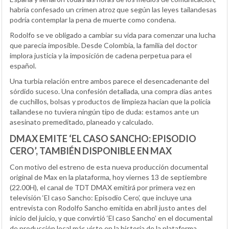
habría confesado un crimen atroz que según las leyes tailandesas
podría contemplar la pena de muerte como condena.
Rodolfo se ve obligado a cambiar su vida para comenzar una lucha
que parecía imposible. Desde Colombia, la familia del doctor
implora justicia y la imposición de cadena perpetua para el
español.
Una turbia relación entre ambos parece el desencadenante del
sórdido suceso. Una confesión detallada, una compra días antes
de cuchillos, bolsas y productos de limpieza hacían que la policía
tailandese no tuviera ningún tipo de duda: estamos ante un
asesinato premeditado, planeado y calculado.
DMAX EMITE ‘EL CASO SANCHO: EPISODIO
CERO’, TAMBIÉN DISPONIBLE EN MAX
Con motivo del estreno de esta nueva producción documental
original de Max en la plataforma, hoy viernes 13 de septiembre
(22.00H), el canal de TDT DMAX emitirá por primera vez en
televisión ‘El caso Sancho: Episodio Cero’, que incluye una
entrevista con Rodolfo Sancho emitida en abril justo antes del
inicio del juicio, y que convirtió ‘El caso Sancho’ en el documental
de producción local más visto en la historia de la plataforma.