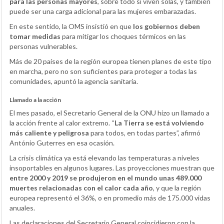
para las personas mayores
, sobre todo si viven solas, y también
puede ser una carga adicional para las mujeres embarazadas.
En este sentido, la OMS insistió en que
los gobiernos deben
tomar medidas
para mitigar los choques térmicos en las
personas vulnerables.
Más de 20 países de la región europea tienen planes de este tipo
en marcha, pero no son suficientes para proteger a todas las
comunidades, apuntó la agencia sanitaria.
Llamado a la acción
El mes pasado, el Secretario General de la ONU hizo un llamado a
la acción frente al calor extremo. “
La Tierra se está volviendo
más caliente y peligrosa
para todos, en todas partes”, afirmó
António Guterres en esa ocasión.
La crisis climática ya está elevando las temperaturas a niveles
insoportables en algunos lugares. Las proyecciones muestran que
entre 2000 y 2019 se produjeron en el mundo unas 489.000
muertes relacionadas con el calor cada año
, y que la región
europea representó el 36%, o en promedio más de 175.000 vidas
anuales.
Las declaraciones del Secretario General coincidieron con la