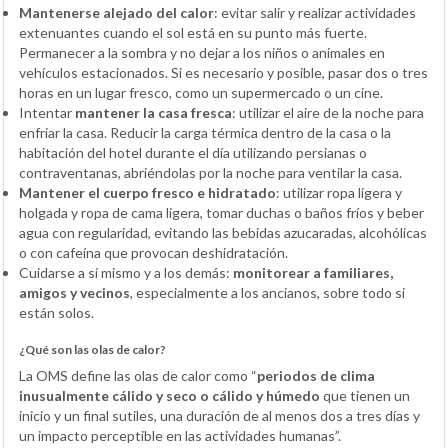
Mantenerse alejado del calor
: evitar salir y realizar actividades
extenuantes cuando el sol está en su punto más fuerte.
Permanecer a la sombra y no dejar a los niños o animales en
vehículos estacionados. Si es necesario y posible, pasar dos o tres
horas en un lugar fresco, como un supermercado o un cine.
Intentar
mantener la casa fresca
: utilizar el aire de la noche para
enfriar la casa. Reducir la carga térmica dentro de la casa o la
habitación del hotel durante el día utilizando persianas o
contraventanas, abriéndolas por la noche para ventilar la casa.
Mantener el cuerpo fresco e hidratado
: utilizar ropa ligera y
holgada y ropa de cama ligera, tomar duchas o baños fríos y beber
agua con regularidad, evitando las bebidas azucaradas, alcohólicas
o con cafeína que provocan deshidratación.
Cuidarse a sí mismo y a los demás:
monitorear a familiares,
amigos y vecinos
, especialmente a los ancianos, sobre todo si
están solos.
¿Qué son las olas de calor?
La OMS define las olas de calor como “
periodos de clima
inusualmente cálido y seco o cálido y húmedo
que tienen un
inicio y un final sutiles, una duración de al menos dos a tres días y
un impacto perceptible en las actividades humanas”.