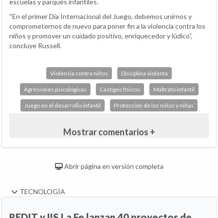
escuelas y parques infantiles.
“En el primer Día Internacional del Juego, debemos unirnos y
comprometernos de nuevo para poner fin a la violencia contra los
niños y promover un cuidado positivo, enriquecedor y lúdico”,
concluye Russell.
Violencia contra niños
Disciplina violenta
Agresiones psicológicas
Castigos físicos
Maltrato infantil
Juego en el desarrollo infantil
Protección de los niños y niñas
Mostrar comentarios +
Abrir página en versión completa
TECNOLOGÍA
REDIT y IIS La Fe lanzan 40 proyectos de