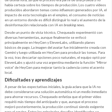
había certeza sobre los tiempos de producción. Los cuatro vídeos
producidos abordaron temas como
influencers
generados por IA, el
impacto de esta tecnología en el empleo, el consumo de noticias
en un entorno donde es difícil distinguir lo real y el aumento de la
desinformación relacionada con IA en
breaking news
.
Desde un punto de vista técnico, Chequeado experimentó con
diversas herramientas, aunque finalmente se enfocó
principalmente en HeyGen y ElevenLabs, utilizando planes
básicos de pago. La imagen del avatar fue inicialmente creada con
Gemini y luego utilizada en HeyGen para producir las tomas. Para
la voz, tras descartar opciones poco naturales, el equipo optó por
ElevenLabs y ajustó una voz argentina mediante la función “Mirror
voice” de HeyGen para mejorar tanto la cadencia como el acento
local.
Dificultades y aprendizajes
A pesar de las expectativas iniciales, la guía aclara que la IA no
debe considerarse una solución automática ni un medio inmediato
para ahorrar recursos. Chequeado enfatiza que el primer vídeo
requirió más tiempo del anticipado y que, aunque el proceso
mejoró posteriormente, la producción continuó siendo exigente
para el equipo. Entre los principales desafíos identificados se