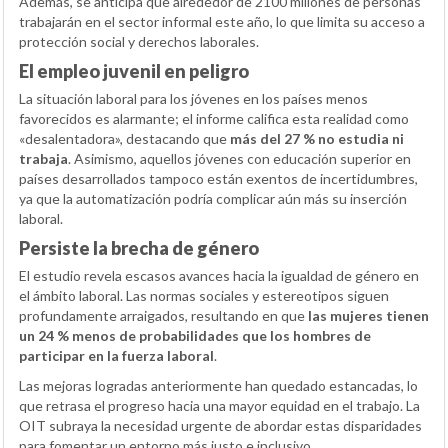
Además, se anticipa que alrededor de 2100 millones de personas
trabajarán en el sector informal este año, lo que limita su acceso a
protección social y derechos laborales.
El empleo juvenil en peligro
La situación laboral para los jóvenes en los países menos
favorecidos es alarmante; el informe califica esta realidad como
«desalentadora», destacando que
más del 27 % no estudia ni
trabaja
. Asimismo, aquellos jóvenes con educación superior en
países desarrollados tampoco están exentos de incertidumbres,
ya que la automatización podría complicar aún más su inserción
laboral.
Persiste la brecha de género
El estudio revela escasos avances hacia la igualdad de género en
el ámbito laboral. Las normas sociales y estereotipos siguen
profundamente arraigados, resultando en que
las mujeres tienen
un 24 % menos de probabilidades que los hombres de
participar en la fuerza laboral
.
Las mejoras logradas anteriormente han quedado estancadas, lo
que retrasa el progreso hacia una mayor equidad en el trabajo. La
OIT subraya la necesidad urgente de abordar estas disparidades
para fomentar un entorno más justo e inclusivo.