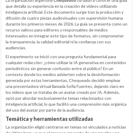
La organización argentina
Chequeado
ha dado a conocer una guía
que detalla su experiencia en la creación de vídeos utilizando
inteligencia artificial. Este documento surge tras la producción y
difusión de cuatro piezas audiovisuales con supervisión humana
durante los primeros meses de 2026. La guía se presenta como un
recurso valioso para editores y responsables de medios
interesados en integrar este tipo de formatos, sin comprometer
la transparencia, la calidad editorial ni la confianza con sus
audiencias.
El experimento se inició con una pregunta fundamental para
cualquier redacción: ¿cómo utilizar la IA generativa en contenidos
periodísticos sin generar confusión entre el público? En un
contexto donde los medios advierten sobre la desinformación
generada por estas herramientas, Chequeado decidió emplear
una presentadora virtual llamada Sofía Fuentes, dejando claro en
los vídeos que se trataba de un avatar creado por IA. Además,
optó por abordar exclusivamente temas relacionados con
inteligencia artificial, lo que facilitó una comprensión más orgánica
del uso del avatar por parte de la audiencia.
Temática y herramientas utilizadas
La organización eligió centrarse en temas no vinculados a noticias
de última hora, ya que el proceso era parte de una prueba y no