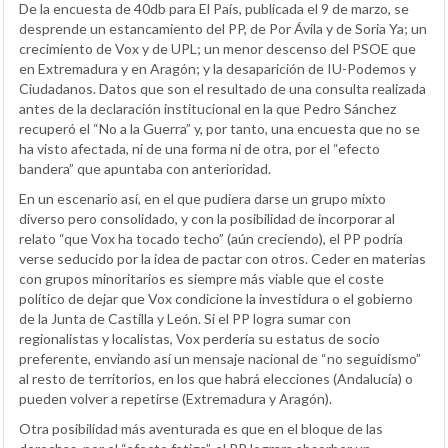
De la encuesta de 40db para El País, publicada el 9 de marzo, se
desprende un estancamiento del PP, de Por Ávila y de Soria Ya; un
crecimiento de Vox y de UPL; un menor descenso del PSOE que
en Extremadura y en Aragón; y la desaparición de IU-Podemos y
Ciudadanos. Datos que son el resultado de una consulta realizada
antes de la declaración institucional en la que Pedro Sánchez
recuperó el “No a la Guerra” y, por tanto, una encuesta que no se
ha visto afectada, ni de una forma ni de otra, por el “efecto
bandera” que apuntaba con anterioridad.
En un escenario así, en el que pudiera darse un grupo mixto
diverso pero consolidado, y con la posibilidad de incorporar al
relato “que Vox ha tocado techo” (aún creciendo), el PP podría
verse seducido por la idea de pactar con otros. Ceder en materias
con grupos minoritarios es siempre más viable que el coste
político de dejar que Vox condicione la investidura o el gobierno
de la Junta de Castilla y León. Si el PP logra sumar con
regionalistas y localistas, Vox perdería su estatus de socio
preferente, enviando así un mensaje nacional de “no seguidismo”
al resto de territorios, en los que habrá elecciones (Andalucía) o
pueden volver a repetirse (Extremadura y Aragón).
Otra posibilidad más aventurada es que en el bloque de las