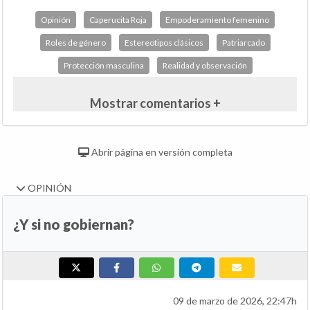
Opinión
Caperucita Roja
Empoderamiento femenino
Roles de género
Estereotipos clásicos
Patriarcado
Protección masculina
Realidad y observación
Mostrar comentarios +
Abrir página en versión completa
OPINIÓN
¿Y si no gobiernan?
09 de marzo de 2026, 22:47h