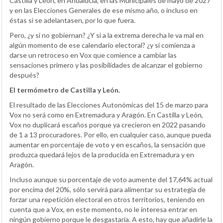
Castilla y León, en Andalucía, en las Municipales de mayo de 2027
y en las Elecciones Generales de ese mismo año, o incluso en
éstas si se adelantasen, por lo que fuera.
Pero, ¿y si no gobiernan? ¿Y si a la extrema derecha le va mal en
algún momento de ese calendario electoral? ¿y si comienza a
darse un retroceso en Vox que comience a cambiar las
sensaciones primero y las posibilidades de alcanzar el gobierno
después?
El termómetro de Castilla y León.
El resultado de las Elecciones Autonómicas del 15 de marzo para
Vox no será como en Extremadura y Aragón. En Castilla y León,
Vox no duplicará escaños porque ya crecieron en 2022 pasando
de 1 a 13 procuradores. Por ello, en cualquier caso, aunque pueda
aumentar en porcentaje de voto y en escaños, la sensación que
produzca quedará lejos de la producida en Extremadura y en
Aragón.
Incluso aunque su porcentaje de voto aumente del 17,64% actual
por encima del 20%, sólo servirá para alimentar su estrategia de
forzar una repetición electoral en otros territorios, teniendo en
cuenta que a Vox, en este momento, no le interesa entrar en
ningún gobierno porque le desgastaría. A esto, hay que añadirle la