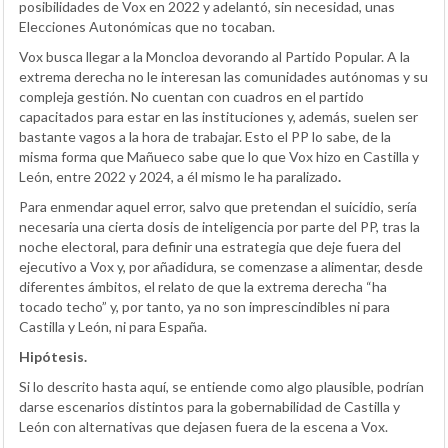
posibilidades de Vox en 2022 y adelantó, sin necesidad, unas
Elecciones Autonómicas que no tocaban.
Vox busca llegar a la Moncloa devorando al Partido Popular. A la
extrema derecha no le interesan las comunidades autónomas y su
compleja gestión. No cuentan con cuadros en el partido
capacitados para estar en las instituciones y, además, suelen ser
bastante vagos a la hora de trabajar. Esto el PP lo sabe, de la
misma forma que Mañueco sabe que lo que Vox hizo en Castilla y
León, entre 2022 y 2024, a él mismo le ha paralizado
.
Para enmendar aquel error, salvo que pretendan el suicidio, sería
necesaria una cierta dosis de inteligencia por parte del PP, tras la
noche electoral, para definir una estrategia que deje fuera del
ejecutivo a Vox y, por añadidura, se comenzase a alimentar, desde
diferentes ámbitos, el relato de que la extrema derecha “ha
tocado techo” y, por tanto, ya no son imprescindibles ni para
Castilla y León, ni para España.
Hipótesis.
Si lo descrito hasta aquí, se entiende como algo plausible, podrían
darse escenarios distintos para la gobernabilidad de Castilla y
León con alternativas que dejasen fuera de la escena a Vox.