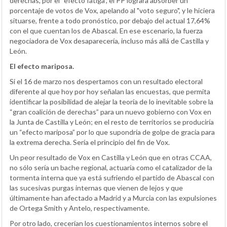
derechas, por el “efecto fatiga”, el PP lograra absorber un
porcentaje de votos de Vox, apelando al "voto seguro", y le hiciera
situarse, frente a todo pronóstico, por debajo del actual 17,64%
con el que cuentan los de Abascal. En ese escenario, la fuerza
negociadora de Vox desaparecería, incluso más allá de Castilla y
León.
El efecto mariposa.
Si el 16 de marzo nos despertamos con un resultado electoral
diferente al que hoy por hoy señalan las encuestas, que permita
identificar la posibilidad de alejar la teoría de lo inevitable sobre la
“gran coalición de derechas” para un nuevo gobierno con Vox en
la Junta de Castilla y León; en el resto de territorios se produciría
un “efecto mariposa” por lo que supondría de golpe de gracia para
la extrema derecha. Sería el principio del fin de Vox.
Un peor resultado de Vox en Castilla y León que en otras CCAA,
no sólo sería un bache regional, actuaría como el catalizador de la
tormenta interna que ya está sufriendo el partido de Abascal con
las sucesivas purgas internas que vienen de lejos y que
últimamente han afectado a Madrid y a Murcia con las expulsiones
de Ortega Smith y Antelo, respectivamente.
Por otro lado, crecerían los cuestionamientos internos sobre el