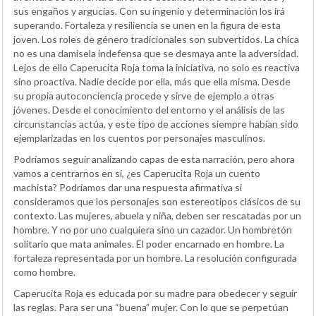
sus engaños y argucias. Con su ingenio y determinación los irá
superando. Fortaleza y resiliencia se unen en la figura de esta
joven. Los roles de género tradicionales son subvertidos. La chica
no es una damisela indefensa que se desmaya ante la adversidad.
Lejos de ello Caperucita Roja toma la iniciativa, no solo es reactiva
sino proactiva. Nadie decide por ella, más que ella misma. Desde
su propia autoconciencia procede y sirve de ejemplo a otras
jóvenes. Desde el conocimiento del entorno y el análisis de las
circunstancias actúa, y este tipo de acciones siempre habían sido
ejemplarizadas en los cuentos por personajes masculinos.
Podríamos seguir analizando capas de esta narración, pero ahora
vamos a centrarnos en sí, ¿es Caperucita Roja un cuento
machista? Podríamos dar una respuesta afirmativa si
consideramos que los personajes son estereotipos clásicos de su
contexto. Las mujeres, abuela y niña, deben ser rescatadas por un
hombre. Y no por uno cualquiera sino un cazador. Un hombretón
solitario que mata animales. El poder encarnado en hombre. La
fortaleza representada por un hombre. La resolución configurada
como hombre.
Caperucita Roja es educada por su madre para obedecer y seguir
las reglas. Para ser una “buena” mujer. Con lo que se perpetúan