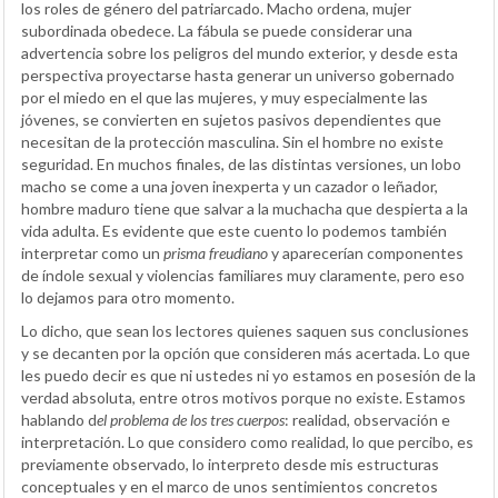
los roles de género del patriarcado. Macho ordena, mujer
subordinada obedece. La fábula se puede considerar una
advertencia sobre los peligros del mundo exterior, y desde esta
perspectiva proyectarse hasta generar un universo gobernado
por el miedo en el que las mujeres, y muy especialmente las
jóvenes, se convierten en sujetos pasivos dependientes que
necesitan de la protección masculina. Sin el hombre no existe
seguridad. En muchos finales, de las distintas versiones, un lobo
macho se come a una joven inexperta y un cazador o leñador,
hombre maduro tiene que salvar a la muchacha que despierta a la
vida adulta. Es evidente que este cuento lo podemos también
interpretar como un
prisma freudiano
y aparecerían componentes
de índole sexual y violencias familiares muy claramente, pero eso
lo dejamos para otro momento.
Lo dicho, que sean los lectores quienes saquen sus conclusiones
y se decanten por la opción que consideren más acertada. Lo que
les puedo decir es que ni ustedes ni yo estamos en posesión de la
verdad absoluta, entre otros motivos porque no existe. Estamos
hablando d
el problema de los tres cuerpos
: realidad, observación e
interpretación. Lo que considero como realidad, lo que percibo, es
previamente observado, lo interpreto desde mis estructuras
conceptuales y en el marco de unos sentimientos concretos