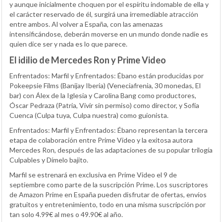
y aunque inicialmente choquen por el espíritu indomable de ella y
el carácter reservado de él, surgirá una irremediable atracción
entre ambos. Al volver a España, con las amenazas
intensificándose, deberán moverse en un mundo donde nadie es
quien dice ser y nada es lo que parece.
El idilio de
Mercedes Ron y Prime Video
Enfrentados: Marfil
y
Enfrentados: Ébano
están producidas por
Pokeepsie Films (Banijay Iberia) (
Veneciafrenia, 30 monedas, El
bar
) con
Álex de la Iglesia
y
Carolina Bang
como productores,
Óscar Pedraza
(
Patria, Vivir sin permiso
) como director, y
Sofía
Cuenca
(
Culpa tuya, Culpa nuestra)
como guionista.
Enfrentados: Marfil
y
Enfrentados: Ébano
representan la tercera
etapa de colaboración entre Prime Video y la exitosa autora
Mercedes Ron, después de las adaptaciones de su popular trilogía
Culpables
y
Dímelo bajito
.
Marfil
se estrenará en exclusiva en Prime Video el 9 de
septiembre como parte de la suscripción Prime. Los suscriptores
de Amazon Prime en España pueden disfrutar de ofertas, envíos
gratuitos y entretenimiento, todo en una misma suscripción por
tan solo 4.99€ al mes o 49.90€ al año.