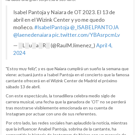
Isabel Pantoja y Naiara de OT 2023. El 13 de
abril en el Wizink Center y yo me quedo
moñeco.
#IsabelPantoja
@_ISABELPANTOJA
@laenedenaiara
pic.twitter.com/YBAsrpcmLv
— ░L░u░a░R░ (@RaulMJimenez_)
April 4,
2024
"Estoy muy feliz", y es que Naiara cumplirá un sueño la semana que
viene: actuará junto a Isabel Pantoja en el concierto que la famosa
cantante ofrecerá en el Wizink Center de Madrid el próximo
sábado 13 de abril.
Con este espectáculo, la tonadillera celebra medio siglo de
carrera musical, una fecha que la ganadora de 'OT' no se perderá
tras mostrarse visiblemente emocionada en su cuenta de
Instagram por actuar con uno de sus referentes.
Por otro lado, las redes sociales han aplaudido la noticia, mientras
que la influencer Anabel Pantoja, sobrina de la cantante, ha
compartido la historia de Instagram de Naiara con un mensaje de