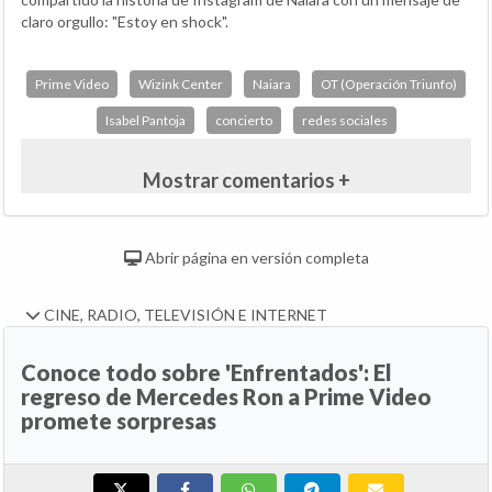
claro orgullo: "Estoy en shock".
Prime Video
Wizink Center
Naiara
OT (Operación Triunfo)
Isabel Pantoja
concierto
redes sociales
Mostrar comentarios +
Abrir página en versión completa
CINE, RADIO, TELEVISIÓN E INTERNET
Conoce todo sobre 'Enfrentados': El
regreso de Mercedes Ron a Prime Video
promete sorpresas