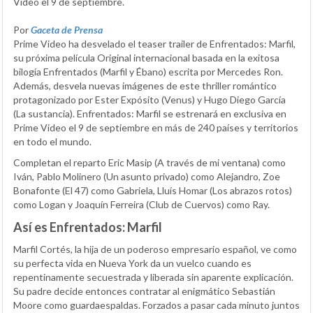
Video el 9 de septiembre.
Por
Gaceta de Prensa
Prime Video ha desvelado el teaser trailer de
Enfrentados: Marfil,
su próxima película Original internacional basada en la exitosa
bilogía
Enfrentados
(
Marfil
y
Ébano
) escrita por Mercedes Ron.
Además, desvela nuevas imágenes de este thriller romántico
protagonizado por
Ester Expósito
(
Venus
) y
Hugo Diego García
(
La sustancia
).
Enfrentados: Marfil
se estrenará en exclusiva en
Prime Video el 9 de septiembre en más de 240 países y territorios
en todo el mundo.
Completan el reparto
Eric Masip
(
A través de mi ventana
) como
Iván,
Pablo Molinero
(
Un asunto privado
) como Alejandro,
Zoe
Bonafonte
(
El 47
) como Gabriela,
Lluís Homar
(
Los abrazos rotos
)
como Logan y
Joaquín Ferreira
(
Club de Cuervos
) como Ray.
Así es
Enfrentados: Marfil
Marfil Cortés, la hija de un poderoso empresario español, ve como
su perfecta vida en Nueva York da un vuelco cuando es
repentinamente secuestrada y liberada sin aparente explicación.
Su padre decide entonces contratar al enigmático Sebastián
Moore como guardaespaldas.
Forzados a pasar cada minuto juntos