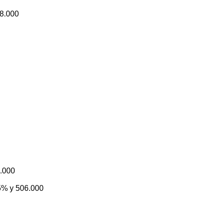
08.000
7.000
5% y 506.000