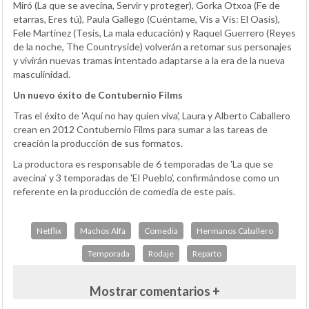
Miró (La que se avecina, Servir y proteger), Gorka Otxoa (Fe de
etarras, Eres tú), Paula Gallego (Cuéntame, Vis a Vis: El Oasis),
Fele Martínez (Tesis, La mala educación) y Raquel Guerrero (Reyes
de la noche, The Countryside) volverán a retomar sus personajes
y vivirán nuevas tramas intentado adaptarse a la era de la nueva
masculinidad.
Un nuevo éxito de Contubernio Films
Tras el éxito de 'Aquí no hay quien viva', Laura y Alberto Caballero
crean en 2012 Contubernio Films para sumar a las tareas de
creación la producción de sus formatos.
La productora es responsable de 6 temporadas de 'La que se
avecina' y 3 temporadas de 'El Pueblo', confirmándose como un
referente en la producción de comedia de este país.
Netflix
Machos Alfa
Comedia
Hermanos Caballero
Temporada
Rodaje
Reparto
Mostrar comentarios +