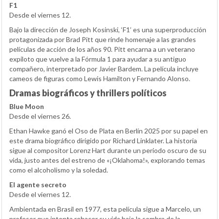
F1
Desde el viernes 12.
Bajo la dirección de Joseph Kosinski, ‘F1’ es una superproducción
protagonizada por Brad Pitt que rinde homenaje a las grandes
películas de acción de los años 90. Pitt encarna a un veterano
expiloto que vuelve a la Fórmula 1 para ayudar a su antiguo
compañero, interpretado por Javier Bardem. La película incluye
cameos de figuras como Lewis Hamilton y Fernando Alonso.
Dramas biográficos y thrillers políticos
Blue Moon
Desde el viernes 26.
Ethan Hawke ganó el Oso de Plata en Berlín 2025 por su papel en
este drama biográfico dirigido por Richard Linklater. La historia
sigue al compositor Lorenz Hart durante un periodo oscuro de su
vida, justo antes del estreno de «¡Oklahoma!», explorando temas
como el alcoholismo y la soledad.
El agente secreto
Desde el viernes 12.
Ambientada en Brasil en 1977, esta película sigue a Marcelo, un
profesor que intenta rehacer su vida bajo la sombra de la