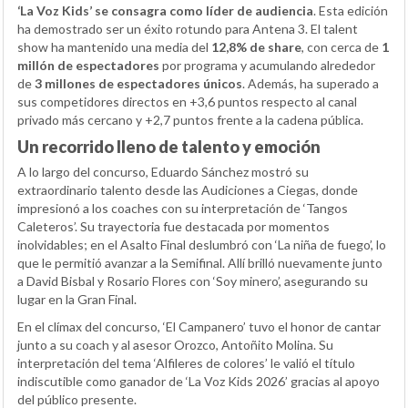
‘La Voz Kids’ se consagra como líder de audiencia
. Esta edición
ha demostrado ser un éxito rotundo para Antena 3. El talent
show ha mantenido una media del
12,8% de share
, con cerca de
1
millón de espectadores
por programa y acumulando alrededor
de
3 millones de espectadores únicos
. Además, ha superado a
sus competidores directos en +3,6 puntos respecto al canal
privado más cercano y +2,7 puntos frente a la cadena pública.
Un recorrido lleno de talento y emoción
A lo largo del concurso, Eduardo Sánchez mostró su
extraordinario talento desde las Audiciones a Ciegas, donde
impresionó a los coaches con su interpretación de ‘Tangos
Caleteros’. Su trayectoria fue destacada por momentos
inolvidables; en el Asalto Final deslumbró con ‘La niña de fuego’, lo
que le permitió avanzar a la Semifinal. Allí brilló nuevamente junto
a David Bisbal y Rosario Flores con ‘Soy minero’, asegurando su
lugar en la Gran Final.
En el clímax del concurso, ‘El Campanero’ tuvo el honor de cantar
junto a su coach y al asesor Orozco, Antoñito Molina. Su
interpretación del tema ‘Alfileres de colores’ le valió el título
indiscutible como ganador de ‘La Voz Kids 2026’ gracias al apoyo
del público presente.