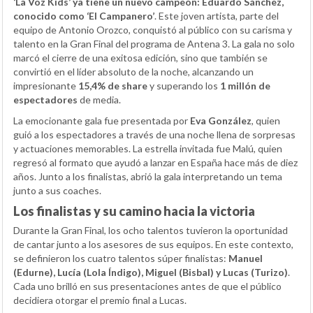
‘La Voz Kids’ ya tiene un nuevo campeón: Eduardo Sánchez,
conocido como ‘El Campanero’
. Este joven artista, parte del
equipo de Antonio Orozco, conquistó al público con su carisma y
talento en la Gran Final del programa de Antena 3. La gala no solo
marcó el cierre de una exitosa edición, sino que también se
convirtió en el líder absoluto de la noche, alcanzando un
impresionante
15,4% de share
y superando los
1 millón de
espectadores
de media.
La emocionante gala fue presentada por
Eva González
, quien
guió a los espectadores a través de una noche llena de sorpresas
y actuaciones memorables. La estrella invitada fue Malú, quien
regresó al formato que ayudó a lanzar en España hace más de diez
años. Junto a los finalistas, abrió la gala interpretando un tema
junto a sus coaches.
Los finalistas y su camino hacia la victoria
Durante la Gran Final, los ocho talentos tuvieron la oportunidad
de cantar junto a los asesores de sus equipos. En este contexto,
se definieron los cuatro talentos súper finalistas:
Manuel
(Edurne), Lucía (Lola Índigo), Miguel (Bisbal) y Lucas (Turizo)
.
Cada uno brilló en sus presentaciones antes de que el público
decidiera otorgar el premio final a Lucas.