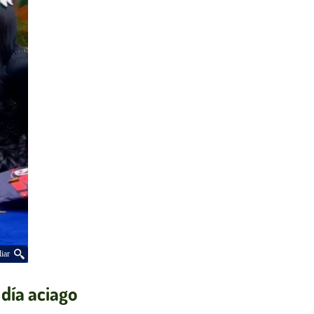
iar
 día aciago