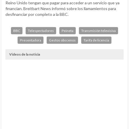
Reino Unido tengan que pagar para acceder a un servicio que ya
financian. Breitbart News informó sobre los llamamientos para
desfinanciar por completo a la BBC.
BBC
Telespectadores
Peineta
Transmisión televisiva
Presentadora
Gestos obscenos
Tarifa de licencia
Videos de la noticia