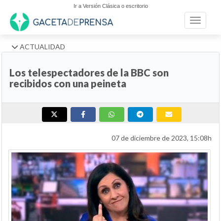
Ir a Versión Clásica o escritorio
Toggle n
ACTUALIDAD
Los telespectadores de la BBC son
recibidos con una peineta
07 de diciembre de 2023, 15:08h