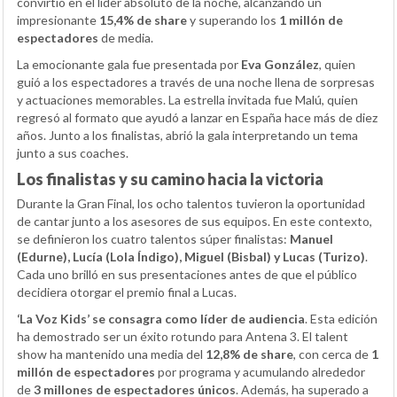
convirtió en el líder absoluto de la noche, alcanzando un
impresionante
15,4% de share
y superando los
1 millón de
espectadores
de media.
La emocionante gala fue presentada por
Eva González
, quien
guió a los espectadores a través de una noche llena de sorpresas
y actuaciones memorables. La estrella invitada fue Malú, quien
regresó al formato que ayudó a lanzar en España hace más de diez
años. Junto a los finalistas, abrió la gala interpretando un tema
junto a sus coaches.
Los finalistas y su camino hacia la victoria
Durante la Gran Final, los ocho talentos tuvieron la oportunidad
de cantar junto a los asesores de sus equipos. En este contexto,
se definieron los cuatro talentos súper finalistas:
Manuel
(Edurne), Lucía (Lola Índigo), Miguel (Bisbal) y Lucas (Turizo)
.
Cada uno brilló en sus presentaciones antes de que el público
decidiera otorgar el premio final a Lucas.
‘La Voz Kids’ se consagra como líder de audiencia
. Esta edición
ha demostrado ser un éxito rotundo para Antena 3. El talent
show ha mantenido una media del
12,8% de share
, con cerca de
1
millón de espectadores
por programa y acumulando alrededor
de
3 millones de espectadores únicos
. Además, ha superado a