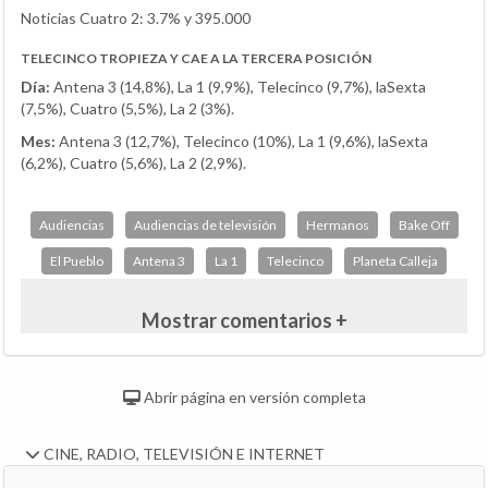
Noticias Cuatro 2: 3.7% y 395.000
TELECINCO TROPIEZA Y CAE A LA TERCERA POSICIÓN
Día:
Antena 3 (14,8%), La 1 (9,9%), Telecinco (9,7%), laSexta
(7,5%), Cuatro (5,5%), La 2 (3%).
Mes:
Antena 3 (12,7%), Telecinco (10%), La 1 (9,6%), laSexta
(6,2%), Cuatro (5,6%), La 2 (2,9%).
Audiencias
Audiencias de televisión
Hermanos
Bake Off
El Pueblo
Antena 3
La 1
Telecinco
Planeta Calleja
Mostrar comentarios +
Abrir página en versión completa
CINE, RADIO, TELEVISIÓN E INTERNET