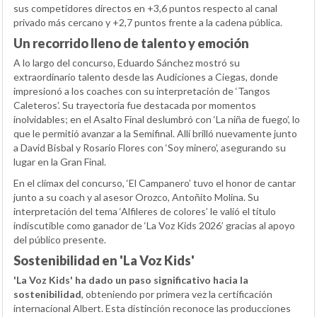
sus competidores directos en +3,6 puntos respecto al canal
privado más cercano y +2,7 puntos frente a la cadena pública.
Un recorrido lleno de talento y emoción
A lo largo del concurso, Eduardo Sánchez mostró su
extraordinario talento desde las Audiciones a Ciegas, donde
impresionó a los coaches con su interpretación de ‘Tangos
Caleteros’. Su trayectoria fue destacada por momentos
inolvidables; en el Asalto Final deslumbró con ‘La niña de fuego’, lo
que le permitió avanzar a la Semifinal. Allí brilló nuevamente junto
a David Bisbal y Rosario Flores con ‘Soy minero’, asegurando su
lugar en la Gran Final.
En el clímax del concurso, ‘El Campanero’ tuvo el honor de cantar
junto a su coach y al asesor Orozco, Antoñito Molina. Su
interpretación del tema ‘Alfileres de colores’ le valió el título
indiscutible como ganador de ‘La Voz Kids 2026’ gracias al apoyo
del público presente.
Sostenibilidad en 'La Voz Kids'
'La Voz Kids' ha dado un paso significativo hacia la
sostenibilidad
, obteniendo por primera vez la certificación
internacional Albert. Esta distinción reconoce las producciones