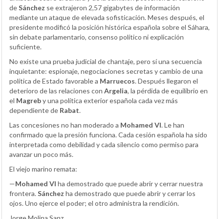
de
Sánchez
se extrajeron 2,57 gigabytes de información
mediante un ataque de elevada sofisticación. Meses después, el
presidente modificó la posición histórica española sobre el Sáhara,
sin debate parlamentario, consenso político ni explicación
suficiente.
No existe una prueba judicial de chantaje, pero sí una secuencia
inquietante: espionaje, negociaciones secretas y cambio de una
política de Estado favorable a
Marruecos
. Después llegaron el
deterioro de las relaciones con
Argelia
, la pérdida de equilibrio en
el
Magreb
y una política exterior española cada vez más
dependiente de
Rabat
.
Las concesiones no han moderado a
Mohamed VI
. Le han
confirmado que la presión funciona. Cada cesión española ha sido
interpretada como debilidad y cada silencio como permiso para
avanzar un poco más.
El viejo marino remata:
—
Mohamed VI
ha demostrado que puede abrir y cerrar nuestra
frontera.
Sánchez
ha demostrado que puede abrir y cerrar los
ojos. Uno ejerce el poder; el otro administra la rendición.
Jorge Molina Sanz