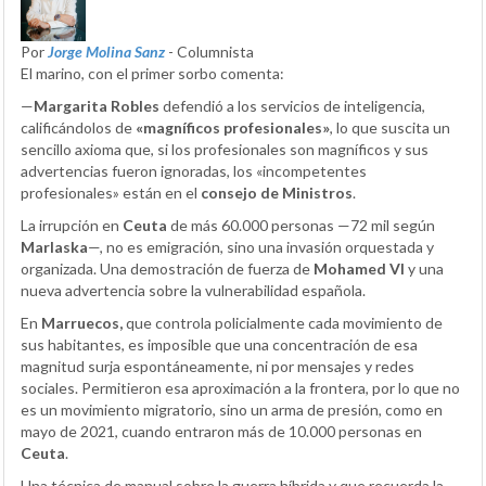
Por
Jorge Molina Sanz
- Columnista
El marino, con el primer sorbo comenta:
—
Margarita Robles
defendió a los servicios de inteligencia,
calificándolos de
«magníficos profesionales»
, lo que suscita un
sencillo axioma que, si los profesionales son magníficos y sus
advertencias fueron ignoradas, los «incompetentes
profesionales» están en el
consejo de Ministros
.
La irrupción en
Ceuta
de más 60.000 personas —72 mil según
Marlaska
—, no es emigración, sino una invasión orquestada y
organizada. Una demostración de fuerza de
Mohamed VI
y una
nueva advertencia sobre la vulnerabilidad española.
En
Marruecos,
que controla policialmente cada movimiento de
sus habitantes, es imposible que una concentración de esa
magnitud surja espontáneamente, ni por mensajes y redes
sociales. Permitieron esa aproximación a la frontera, por lo que no
es un movimiento migratorio, sino un arma de presión, como en
mayo de 2021, cuando entraron más de 10.000 personas en
Ceuta
.
Una técnica de manual sobre la guerra híbrida y que recuerda la