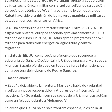
Su adhesión a los
Acuerdos de Abraham
reforzó la cooperación
política, tecnológica y militar con
Israel
consolidando su posición
de socio estratégico de
Washington
, como lo demuestra que
Rabat
haya sido el anfitrión de las mayores
maniobras militares
estadounidenses recientes en África.
La
UE
ha contribuido a ese fortalecimiento. Entre 2021-2025, la
asignación bilateral europea ascendió aproximadamente a 1.150
millones de euros. En 2023,
Bruselas
aprobó programas por 624
millones para transición energética, agricultura y control
migratorio.
En síntesis,
EE. UU.
como socio preferente que reconoce la
soberanía del Sáhara Occidental y la
UE
que financia a
Marruecos
.
Mientras
España
pierde peso en todos los foros internacionales
por la postura del gobierno de
Pedro Sánchez
.
El marino añade:
—
España
deja abierta la frontera,
Marlaska
habla de «voluntad
insolidaria y poco responsable» y
Albares
de «la internacional
reaccionaria». Se enfadan con sus socios de la
UE
, mientras actúan
como un felpudo delante a
Mohamed VI
.
Se olvida que
Ceuta
no es sólo frontera española, lo es de la
UE
.