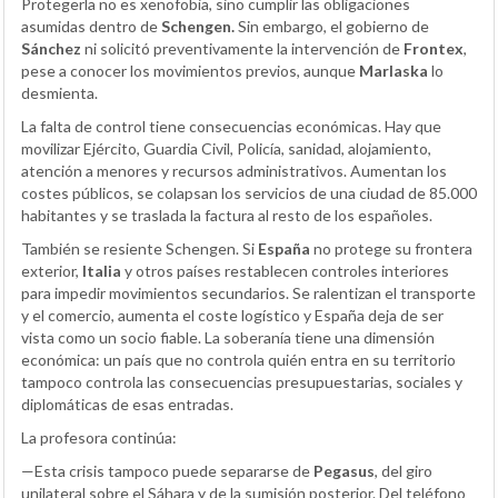
Protegerla no es xenofobia, sino cumplir las obligaciones
asumidas dentro de
Schengen.
Sin embargo, el gobierno de
Sánchez
ni solicitó preventivamente la intervención de
Frontex
,
pese a conocer los movimientos previos, aunque
Marlaska
lo
desmienta.
La falta de control tiene consecuencias económicas. Hay que
movilizar Ejército, Guardia Civil, Policía, sanidad, alojamiento,
atención a menores y recursos administrativos. Aumentan los
costes públicos, se colapsan los servicios de una ciudad de 85.000
habitantes y se traslada la factura al resto de los españoles.
También se resiente Schengen. Si
España
no protege su frontera
exterior,
Italia
y otros países restablecen controles interiores
para impedir movimientos secundarios. Se ralentizan el transporte
y el comercio, aumenta el coste logístico y España deja de ser
vista como un socio fiable. La soberanía tiene una dimensión
económica: un país que no controla quién entra en su territorio
tampoco controla las consecuencias presupuestarias, sociales y
diplomáticas de esas entradas.
La profesora continúa:
—Esta crisis tampoco puede separarse de
Pegasus
, del giro
unilateral sobre el Sáhara y de la sumisión posterior. Del teléfono