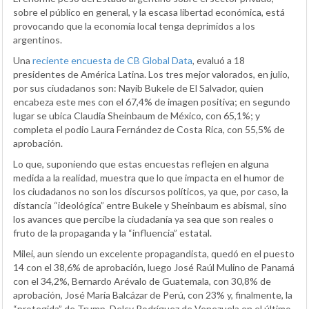
sobre el público en general, y la escasa libertad económica, está
provocando que la economía local tenga deprimidos a los
argentinos.
Una
reciente encuesta de CB Global Data
, evaluó a 18
presidentes de América Latina. Los tres mejor valorados, en julio,
por sus ciudadanos son: Nayib Bukele de El Salvador, quien
encabeza este mes con el 67,4% de imagen positiva; en segundo
lugar se ubica Claudia Sheinbaum de México, con 65,1%; y
completa el podio Laura Fernández de Costa Rica, con 55,5% de
aprobación.
Lo que, suponiendo que estas encuestas reflejen en alguna
medida a la realidad, muestra que lo que impacta en el humor de
los ciudadanos no son los discursos políticos, ya que, por caso, la
distancia “ideológica” entre Bukele y Sheinbaum es abismal, sino
los avances que percibe la ciudadanía ya sea que son reales o
fruto de la propaganda y la “influencia” estatal.
Milei, aun siendo un excelente propagandista, quedó en el puesto
14 con el 38,6% de aprobación, luego José Raúl Mulino de Panamá
con el 34,2%, Bernardo Arévalo de Guatemala, con 30,8% de
aprobación, José María Balcázar de Perú, con 23% y, finalmente, la
“protegida” de Trump, Delcy Rodríguez de Venezuela en el último