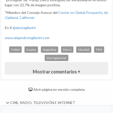
lugar con 22,7% de imagen positiva.
*Miembro del Consejo Asesor del
Center on Global Prosperity, de
Oakland, California
En X
@alextagliavini
www.alejandrotagliavini.com
Fútbol
España
Argentina
Messi
Mundial
FIFA
Desregulación
Mostrar comentarios +
Abrir página en versión completa
CINE, RADIO, TELEVISIÓN E INTERNET