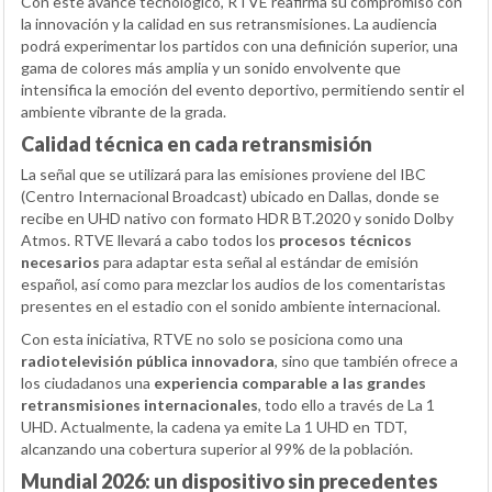
Con este avance tecnológico, RTVE reafirma su compromiso con
la innovación y la calidad en sus retransmisiones. La audiencia
podrá experimentar los partidos con una definición superior, una
gama de colores más amplia y un sonido envolvente que
intensifica la emoción del evento deportivo, permitiendo sentir el
ambiente vibrante de la grada.
Calidad técnica en cada retransmisión
La señal que se utilizará para las emisiones proviene del IBC
(Centro Internacional Broadcast) ubicado en Dallas, donde se
recibe en UHD nativo con formato HDR BT.2020 y sonido Dolby
Atmos. RTVE llevará a cabo todos los
procesos técnicos
necesarios
para adaptar esta señal al estándar de emisión
español, así como para mezclar los audios de los comentaristas
presentes en el estadio con el sonido ambiente internacional.
Con esta iniciativa, RTVE no solo se posiciona como una
radiotelevisión pública innovadora
, sino que también ofrece a
los ciudadanos una
experiencia comparable a las grandes
retransmisiones internacionales
, todo ello a través de La 1
UHD. Actualmente, la cadena ya emite La 1 UHD en TDT,
alcanzando una cobertura superior al 99% de la población.
Mundial 2026: un dispositivo sin precedentes