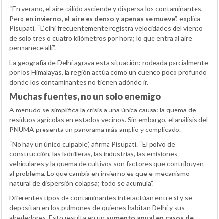
“En verano, el aire cálido asciende y dispersa los contaminantes.
Pero
en invierno, el aire es denso y apenas se mueve
”, explica
Pisupati. “Delhi frecuentemente registra velocidades del viento
de solo tres o cuatro kilómetros por hora; lo que entra al aire
permanece allí”.
La geografía de Delhi agrava esta situación: rodeada parcialmente
por los Himalayas, la región actúa como un cuenco poco profundo
donde los contaminantes no tienen adónde ir.
Muchas fuentes, no un solo enemigo
A menudo se simplifica la crisis a una única causa: la quema de
residuos agrícolas en estados vecinos. Sin embargo, el análisis del
PNUMA presenta un panorama más amplio y complicado.
“No hay un único culpable”, afirma Pisupati. “El polvo de
construcción, las ladrilleras, las industrias, las emisiones
vehiculares y la quema de cultivos son factores que contribuyen
al problema. Lo que cambia en invierno es que el mecanismo
natural de dispersión colapsa; todo se acumula”.
Diferentes tipos de contaminantes interactúan entre sí y se
depositan en los pulmones de quienes habitan Delhi y sus
alrededores. Esto resulta en un
aumento anual en casos de