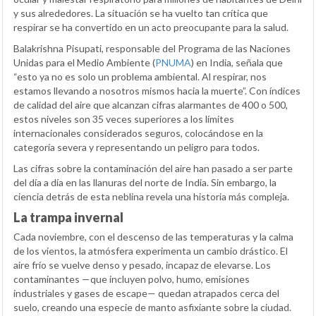
y sus alrededores. La situación se ha vuelto tan crítica que
respirar se ha convertido en un acto preocupante para la salud.
Balakrishna Pisupati, responsable del Programa de las Naciones
Unidas para el Medio Ambiente (
PNUMA
) en India, señala que
“esto ya no es solo un problema ambiental. Al respirar, nos
estamos llevando a nosotros mismos hacia la muerte”. Con índices
de calidad del aire que alcanzan cifras alarmantes de 400 o 500,
estos niveles son 35 veces superiores a los límites
internacionales considerados seguros, colocándose en la
categoría severa y representando un peligro para todos.
Las cifras sobre la contaminación del aire han pasado a ser parte
del día a día en las llanuras del norte de India. Sin embargo, la
ciencia detrás de esta neblina revela una historia más compleja.
La trampa invernal
Cada noviembre, con el descenso de las temperaturas y la calma
de los vientos, la atmósfera experimenta un cambio drástico. El
aire frío se vuelve denso y pesado, incapaz de elevarse. Los
contaminantes —que incluyen polvo, humo, emisiones
industriales y gases de escape— quedan atrapados cerca del
suelo, creando una especie de manto asfixiante sobre la ciudad.