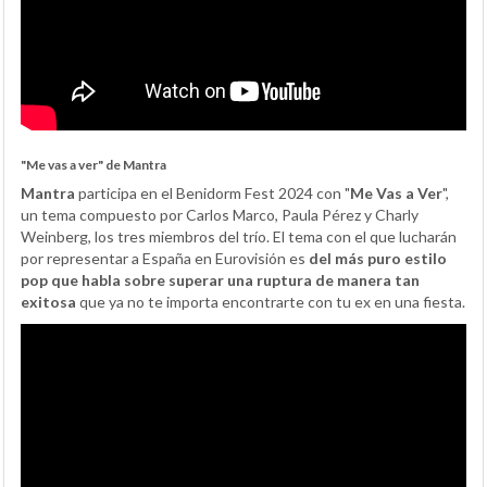
"Me vas a ver" de Mantra
Mantra
participa en el Benidorm Fest 2024 con "
Me Vas a Ver
",
un tema compuesto por Carlos Marco, Paula Pérez y Charly
Weinberg, los tres miembros del trío. El tema con el que lucharán
por representar a España en Eurovisión es
del más puro estilo
pop que habla sobre superar una ruptura de manera tan
exitosa
que ya no te importa encontrarte con tu ex en una fiesta.