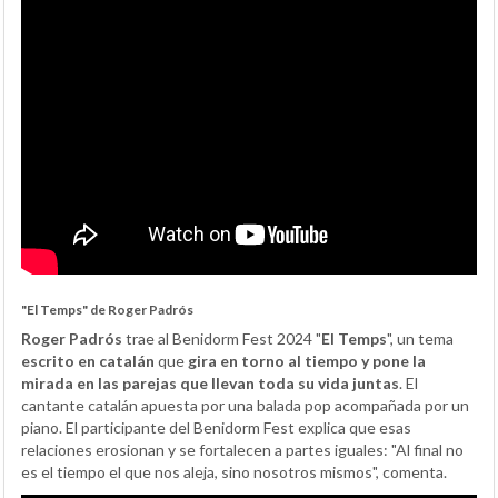
"El Temps" de Roger Padrós
Roger Padrós
trae al Benidorm Fest 2024 "
El Temps
", un tema
escrito en catalán
que
gira en torno al tiempo y pone la
mirada en las parejas que llevan toda su vida juntas
. El
cantante catalán apuesta por una balada pop acompañada por un
piano. El participante del Benidorm Fest explica que esas
relaciones erosionan y se fortalecen a partes iguales: "Al final no
es el tiempo el que nos aleja, sino nosotros mismos", comenta.