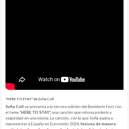
"HERE TO STAY" de Sofía Coll
Sofia Coll
se presenta a la tercera edición del Benidorm Fest con
el tema "
HERE TO STAY
", una canción que rebosa poderío y
seguridad en una misma. La canción, con la que Sofía aspira a
representar a España en Eurovisión 2024,
fusiona de manera