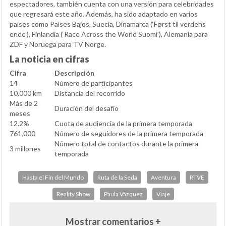
espectadores, también cuenta con una versión para celebridades
que regresará este año. Además, ha sido adaptado en varios
países como Países Bajos, Suecia, Dinamarca (‘Først til verdens
ende’), Finlandia (‘Race Across the World Suomi’), Alemania para
ZDF y Noruega para TV Norge.
La noticia en cifras
Cifra
Descripción
14
Número de participantes
10,000 km
Distancia del recorrido
Más de 2
Duración del desafío
meses
12.2%
Cuota de audiencia de la primera temporada
761,000
Número de seguidores de la primera temporada
Número total de contactos durante la primera
3 millones
temporada
Hasta el Fin del Mundo
Ruta de la Seda
Aventura
RTVE
Reality Show
Paula Vázquez
Viaje
Mostrar comentarios +