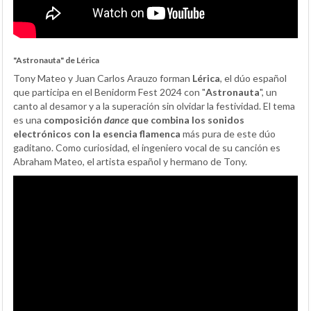
"Astronauta" de Lérica
Tony Mateo y Juan Carlos Arauzo forman
Lérica
, el dúo español
que participa en el Benidorm Fest 2024 con "
Astronauta
", un
canto al desamor y a la superación sin olvidar la festividad. El tema
es una
composición
dance
que combina los sonidos
electrónicos con la esencia flamenca
más pura de este dúo
gaditano. Como curiosidad, el ingeniero vocal de su canción es
Abraham Mateo, el artista español y hermano de Tony.