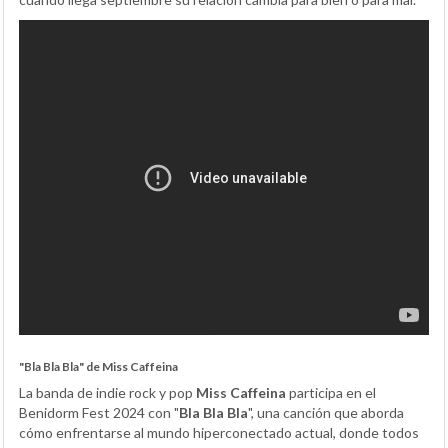
"Bla Bla Bla" de Miss Caffeina
La banda de indie rock y pop
Miss Caffeina
participa en el
Benidorm Fest 2024 con "
Bla Bla Bla
", una canción que aborda
cómo enfrentarse al mundo hiperconectado actual, donde todos