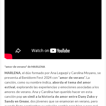
"amor de verano" de MARLENA
MARLENA
, el dúo formado por Ana Legazpi y Carolina Moyano, se
presenta al Benidorm Fest 2024 con "
amor de verano
". La
canción, como su nombre indica,
aborda el tema del amor
estival
, explorando las experiencias y emociones asociadas a los
amores de verano. Ana y Carolina han querido hacer en esta
canción pop
un símil
a la historia de amor entre Dany Zuko y
Sandy en
Grease
, dos jóvenes que se enamoran en verano, pero
cuando llega septiembre su relación cambia para bien o para mal.