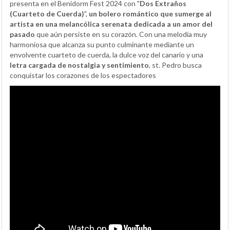
presenta en el Benidorm Fest 2024 con "
Dos Extraños
(Cuarteto de Cuerda)
",
un bolero romántico que sumerge al
artista en una melancólica serenata dedicada a un amor del
pasado
que aún persiste en su corazón. Con una melodía muy
harmoniosa que alcanza su punto culminante mediante un
envolvente cuarteto de cuerda, la dulce voz del canario y una
letra cargada de nostalgia y sentimiento
, st. Pedro busca
conquistar los corazones de los espectadores