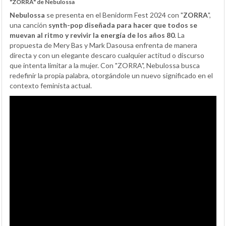
"ZORRA" de Nebulossa
Nebulossa
se presenta en el Benidorm Fest 2024 con "
ZORRA
",
una canción
synth-pop diseñada para hacer que todos se
muevan al ritmo y revivir la energía de los años 80
. La
propuesta de Mery Bas y Mark Dasousa enfrenta de manera
directa y con un elegante descaro cualquier actitud o discurso
que intenta limitar a la mujer. Con "ZORRA", Nebulossa busca
redefinir la propia palabra, otorgándole un nuevo significado en el
contexto feminista actual.