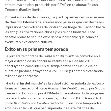
esta nueva edición, producida por RTVE en colaboración con
Zeppelin (Banijay Iberia).
Durante más de dos meses, los participantes recorrerán más
de diez mil kilómetros
, atravesando paisajes que van desde los
impresionantes volcanes del cinturón de fuego del Pacífico hasta
las antiguas civilizaciones chinas y los reinos budistas. Este
desafío promete ser una experiencia inolvidable que combina
aventura y exploración cultural.
Éxito en su primera temporada
La primera temporada de
Hasta el fin del mundo
se convirtió en el
mejor estreno de un concurso-reality en La 1 desde 2018,
concluyendo como líder en su franja horaria con un 12,2% de
cuota de pantalla, atrayendo a 761.000 seguidores y alcanzando 3
millones de contactos.
‘Hasta el fin del mundo’ es la adaptación española
del exitoso
formato internacional ‘Race Across The World’, creado por Studio
Lambert y distribuido por All3Media International. Este programa
ha cosechado numerosos premios, incluido un BAFTA en 2020
como
Best Reality and Constructed Factual
. Con cinco temporadas
emitidas en la BBC que han superado los siete millones de