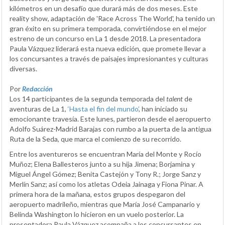
kilómetros en un desafío que durará más de dos meses. Este
reality show, adaptación de 'Race Across The World', ha tenido un
gran éxito en su primera temporada, convirtiéndose en el mejor
estreno de un concurso en La 1 desde 2018. La presentadora
Paula Vázquez liderará esta nueva edición, que promete llevar a
los concursantes a través de paisajes impresionantes y culturas
diversas.
Por
Redacción
Los 14 participantes de la segunda temporada del
talent
de
aventuras de La 1,
‘Hasta el fin del mundo’
, han iniciado su
emocionante travesía. Este lunes, partieron desde el aeropuerto
Adolfo Suárez-Madrid Barajas con rumbo a la puerta de la antigua
Ruta de la Seda, que marca el comienzo de su recorrido.
Entre los aventureros se encuentran María del Monte y Rocío
Muñoz; Elena Ballesteros junto a su hija Jimena; Borjamina y
Miguel Ángel Gómez; Benita Castejón y Tony R.; Jorge Sanz y
Merlín Sanz; así como los atletas Odeia Jainaga y Fiona Pinar. A
primera hora de la mañana, estos grupos despegaron del
aeropuerto madrileño, mientras que María José Campanario y
Belinda Washington lo hicieron en un vuelo posterior. La
presentadora Paula Vázquez acompaña a los concursantes en