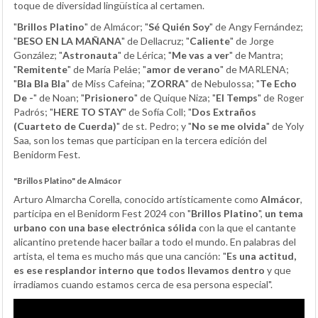
toque de diversidad lingüística al certamen.
"
Brillos Platino
" de Almácor; "
Sé Quién Soy
" de Angy Fernández;
"
BESO EN LA MAÑANA
" de Dellacruz; "
Caliente
" de Jorge
González; "
Astronauta
" de Lérica; "
Me vas a ver
" de Mantra;
"
Remitente
" de María Peláe; "
amor de verano
" de MARLENA;
"
Bla Bla Bla
" de Miss Cafeina; "
ZORRA
" de Nebulossa; "
Te Echo
De -
" de Noan; "
Prisionero
" de Quique Niza; "
El Temps
" de Roger
Padrós; "
HERE TO STAY
" de Sofía Coll; "
Dos Extraños
(Cuarteto de Cuerda)
" de st. Pedro; y "
No se me olvida
" de Yoly
Saa, son los temas que participan en la tercera edición del
Benidorm Fest.
"Brillos Platino" de Almácor
Arturo Almarcha Corella, conocido artísticamente como
Almácor
,
participa en el Benidorm Fest 2024 con "
Brillos Platino
",
un tema
urbano con una base electrónica sólida
con la que el cantante
alicantino pretende hacer bailar a todo el mundo. En palabras del
artista, el tema es mucho más que una canción: "
Es una actitud,
es ese resplandor interno que todos llevamos dentro
y que
irradiamos cuando estamos cerca de esa persona especial".