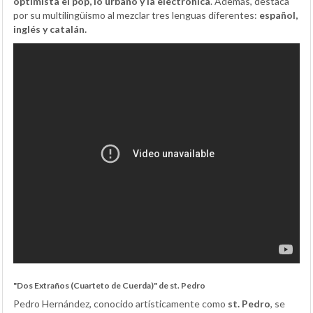
optimista el pop, lo urbano y la electrónica
. Además, destaca
por su multilingüismo al mezclar tres lenguas diferentes:
español,
inglés y catalán.
"Dos Extraños (Cuarteto de Cuerda)" de st. Pedro
Pedro Hernández, conocido artísticamente como
st. Pedro
, se