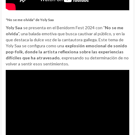
"No se me olvida" de Yoly Saa
Yoly Saa
se presenta en el Benidorm Fest 2024 con "
No se me
olvida
", una balada emotiva que busca cautivar al público, y en la
que destaca la dulce voz de la cantautora gallega. Este tema de
Yoly Saa se configura como una
explosión emocional de sonido
pop-folk, donde la artista reflexiona sobre las experiencias
difíciles que ha atravesado
, expresando su determinación de no
volver a sentir esos sentimientos.