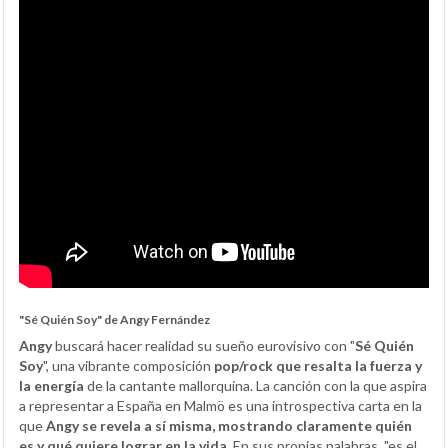
"Sé Quién Soy" de Angy Fernández
Angy
buscará hacer realidad su sueño eurovisivo con "
Sé Quién
Soy
", una vibrante composición
pop/rock que resalta la fuerza y
la energía
de la cantante mallorquina. La canción con la que aspira
a representar a España en Malmö es una introspectiva carta en la
que
Angy se revela a sí misma, mostrando claramente quién
es y qué quiere lograr en la vida
. En sus propias palabras, "es el