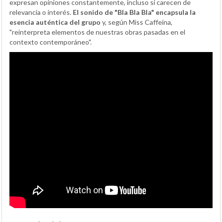
expresan opiniones constantemente, incluso si carecen de
relevancia o interés.
El sonido de "Bla Bla Bla" encapsula la
esencia auténtica del grupo
y, según Miss Caffeina,
"reinterpreta elementos de nuestras obras pasadas en el
contexto contemporáneo".