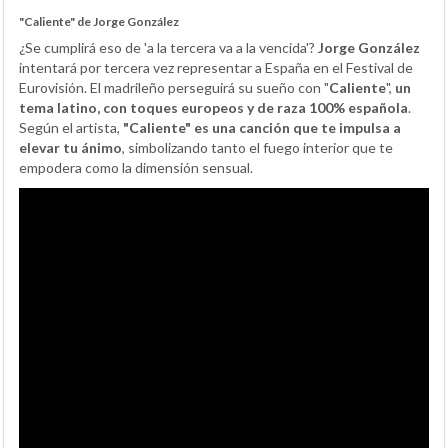
"Caliente" de Jorge González
¿Se cumplirá eso de 'a la tercera va a la vencida'?
Jorge González
intentará por tercera vez representar a España en el Festival de
Eurovisión. El madrileño perseguirá su sueño con "
Caliente
",
un
tema latino, con toques europeos y de raza 100% española
.
Según el artista,
"Caliente" es una canción que te impulsa a
elevar tu ánimo
, simbolizando tanto el fuego interior que te
empodera como la dimensión sensual.