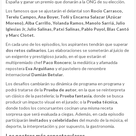
España y ganar un premio que donarán a la ONG de su elección.
Los famosos que se ajustarán el delantal son
Rocío Carrasco,
Terelu Campos, Ana Boyer, Toñi y Encarna Salazar (Azúcar
Moreno), Alba Carrillo, Yolanda Ramos, Manolo Sarriá, Julio
Iglesias Jr, Julio Salinas, Patxi Salinas, Pablo Puyol, Blas Cantó
y Marc Clotet.
En cada uno de los episodios, los aspirantes tendrán que superar
dos retos culinarios
. Las elaboraciones se someterán al juicio de
un exigente y prestigioso jurado, en el que estarán el
multipremiado chef
Paco Roncero
; la mediática y afamadda
repostera
Eva Arguiñano
y el pastelero de renombre
internacional
Damián Betular
.
Los desafíos cambiarán su dinámica de programa en programa y
podrá tratarse de la
Prueba de autor
, en la que se reinterpreta
un clásico de la pastelería; la
Prueba fantasía
, donde se busca
producir un impacto visual en el jurado; o la
Prueba técnica
,
donde todos los concursantes cocinan una misma receta
sorpresa que será evaluada a ciegas. Además, en cada episodio
participarán
invitados y celebridades
del mundo de la música, el
deporte, la interpretación y, por supuesto, la gastronomía.
Los postres más espectaculares