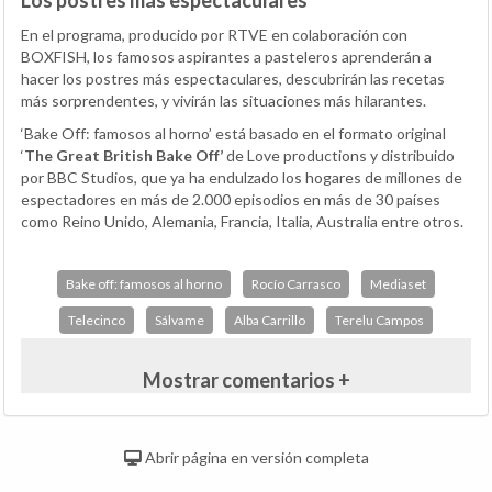
En el programa, producido por RTVE en colaboración con
BOXFISH, los famosos aspirantes a pasteleros aprenderán a
hacer los postres más espectaculares, descubrirán las recetas
más sorprendentes, y vivirán las situaciones más hilarantes.
‘Bake Off: famosos al horno’ está basado en el formato original
‘
The Great British Bake Off’
de Love productions y distribuido
por BBC Studios, que ya ha endulzado los hogares de millones de
espectadores en más de 2.000 episodios en más de 30 países
como Reino Unido, Alemania, Francia, Italia, Australia entre otros.
Bake off: famosos al horno
Rocío Carrasco
Mediaset
Telecinco
Sálvame
Alba Carrillo
Terelu Campos
Mostrar comentarios +
Abrir página en versión completa