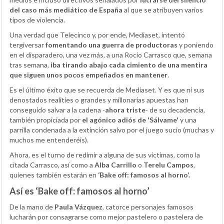
del caso más mediático de España
al que se atribuyen varios
tipos de violencia.
Una verdad que Telecinco y, por ende, Mediaset, intentó
tergiversar
fomentando una guerra de productoras
y poniendo
en el disparadero, una vez más, a una Rocío Carrasco que, semana
tras semana,
iba tirando abajo cada cimiento de una mentira
que siguen unos pocos empeñados en mantener
.
Es el último éxito que se recuerda de Mediaset. Y es que ni sus
denostados realities o grandes y millonarias apuestas han
conseguido salvar a la cadena -
ahora triste
- de su decadencia,
también propiciada por
el agónico adiós de 'Sálvame'
y una
parrilla condenada a la extinción salvo por el juego sucio (muchas y
muchos me entenderéis).
Ahora, es el turno de redimir a alguna de sus víctimas, como la
citada Carrasco, así como a
Alba Carrillo
o
Terelu Campos
,
quienes también estarán en
‘Bake off: famosos al horno’.
Así es ‘Bake off: famosos al horno’
De la mano de
Paula Vázquez
, catorce personajes famosos
lucharán por consagrarse como mejor pastelero o pastelera de