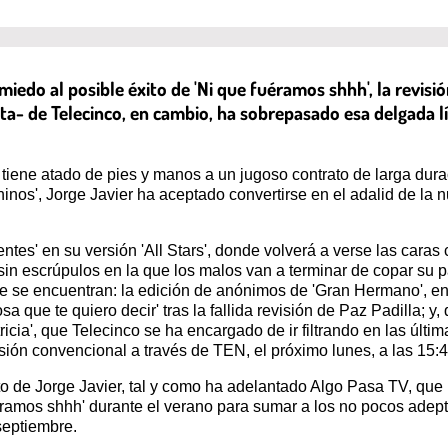
iedo al posible éxito de 'Ni que fuéramos shhh', la revisió
rreta- de Telecinco, en cambio, ha sobrepasado esa delgada l
 tiene atado de pies y manos a un jugoso contrato de larga dura
nos', Jorge Javier ha aceptado convertirse en el adalid de la n
ientes' en su versión 'All Stars', donde volverá a verse las ca
n escrúpulos en la que los malos van a terminar de copar su par
ue se encuentran: la edición de anónimos de 'Gran Hermano', e
a que te quiero decir' tras la fallida revisión de Paz Padilla; y
atricia', que Telecinco se ha encargado de ir filtrando en las últ
sión convencional a través de TEN, el próximo lunes, a las 15:
de Jorge Javier, tal y como ha adelantado Algo Pasa TV, que p
éramos shhh' durante el verano para sumar a los no pocos adepto
septiembre.