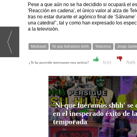
Pese a que aún no se ha decidido si ocupará el espa
'Reacción en cadena', el único valor al alza de Te
tras no estar durante el agónico final de 'Sálvame
una catedral", tal y como han expresado los espec
a la televisión.
Mediaset
Ni que fuéramos shhh
Telecinco
Jorge Javie
Si (
1
)
No(
0
)
¿Te ha parecido interesante esta noticia?
'Ni que fuéramos shhh' se 
en el inesperado éxito de l
temporada