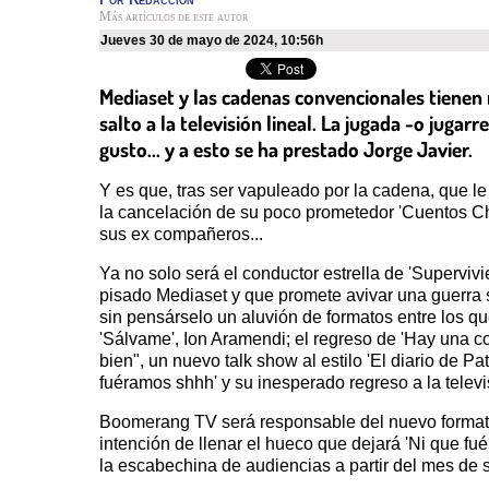
Más artículos de este autor
jueves 30 de mayo de 2024
,
10:56h
Mediaset y las cadenas convencionales tienen m
salto a la televisión lineal. La jugada -o juga
gusto... y a esto se ha prestado Jorge Javier.
Y es que, tras ser vapuleado por la cadena, que le
la cancelación de su poco prometedor 'Cuentos Chi
sus ex compañeros...
Ya no solo será el conductor estrella de 'Superviv
pisado Mediaset y que promete avivar una guerra si
sin pensárselo un aluvión de formatos entre los q
'Sálvame', Ion Aramendi; el regreso de 'Hay una cos
bien", un nuevo talk show al estilo 'El diario de P
fuéramos shhh' y su inesperado regreso a la televi
Boomerang TV será responsable del nuevo formato 
intención de llenar el hueco que dejará 'Ni que fu
la escabechina de audiencias a partir del mes de 