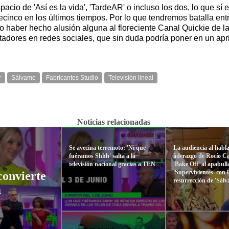
cio de 'Así es la vida', 'TardeAR' o incluso los dos, lo que sí
lecinco en los últimos tiempos. Por lo que tendremos batalla en
' o haber hecho alusión alguna al floreciente Canal Quickie de l
tadores en redes sociales, que sin duda podría poner en un apri
r
Sálvame
Fabricantes Studio
Televisión lineal
Noticias relacionadas
Se avecina terremoto: 'Ni que
La audiencia al habla
fuéramos Shhh' salta a la
liderazgo de Rocío C
televisión nacional gracias a TEN
'Bake Off' al apabull
'Supervivientes' con 
convierte
resurrección de 'Sál
a