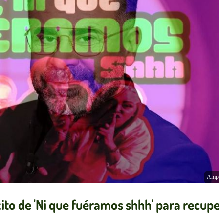
Ampl
ito de 'Ni que fuéramos shhh' para recup