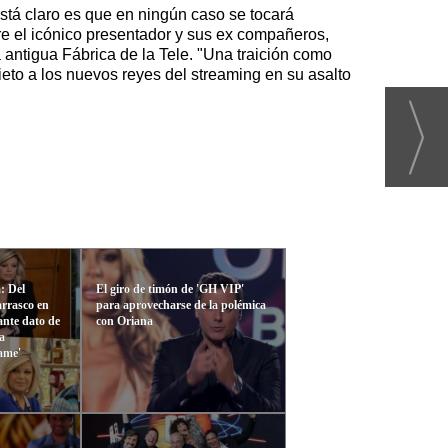
 está claro es que en ningún caso se tocará
tre el icónico presentador y sus ex compañeros,
a antigua Fábrica de la Tele. "Una traición como
eto a los nuevos reyes del streaming en su asalto
: Del
El giro de timón de 'GH VIP'
arrasco en
para aprovecharse de la polémica
ante dato de
con Oriana
la
vame'