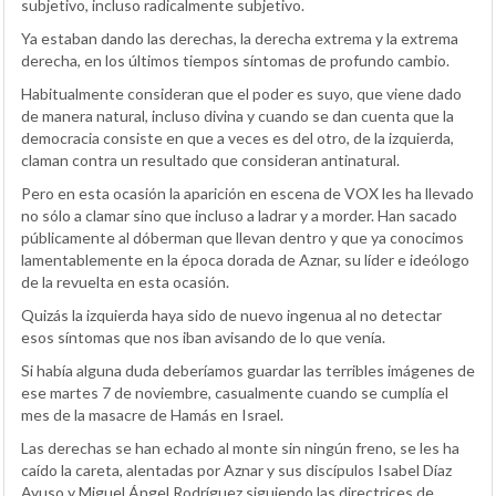
subjetivo, incluso radicalmente subjetivo.
Ya estaban dando las derechas, la derecha extrema y la extrema
derecha, en los últimos tiempos síntomas de profundo cambio.
Habitualmente consideran que el poder es suyo, que viene dado
de manera natural, incluso divina y cuando se dan cuenta que la
democracia consiste en que a veces es del otro, de la izquierda,
claman contra un resultado que consideran antinatural.
Pero en esta ocasión la aparición en escena de VOX les ha llevado
no sólo a clamar sino que incluso a ladrar y a morder. Han sacado
públicamente al dóberman que llevan dentro y que ya conocimos
lamentablemente en la época dorada de Aznar, su líder e ideólogo
de la revuelta en esta ocasión.
Quizás la izquierda haya sido de nuevo ingenua al no detectar
esos síntomas que nos iban avisando de lo que venía.
Si había alguna duda deberíamos guardar las terribles imágenes de
ese martes 7 de noviembre, casualmente cuando se cumplía el
mes de la masacre de Hamás en Israel.
Las derechas se han echado al monte sin ningún freno, se les ha
caído la careta, alentadas por Aznar y sus discípulos Isabel Díaz
Ayuso y Miguel Ángel Rodríguez siguiendo las directrices de