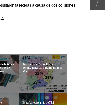
esultaron fallecidas a causa de dos colisiones
22.
la baterías
Tráfico prevé 4,5 millones de
os de 15
desplazamientos para finalizar el
gura
año
 el
España recibe más de 73,2