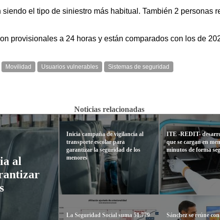
 siendo el tipo de siniestro más habitual. También 2 personas r
son provisionales a 24 horas y están comparados con los de 20
Movilidad
Usuarios vulnerables
Sistemas de seguridad
Noticias relacionadas
Inicia campaña de vigilancia al
ITE -REDIT- desarrol
transporte escolar para
que se cargan en men
garantizar la seguridad de los
minutos de forma se
menores
ia al
rantizar
s
La Seguridad Social suma 51.779
Sánchez se reúne con