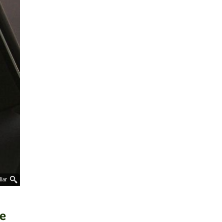
iar
re