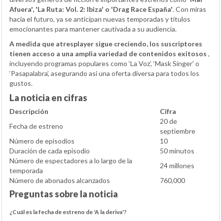
Afuera', 'La Ruta: Vol. 2: Ibiza' o 'Drag Race España'
. Con miras
hacia el futuro, ya se anticipan nuevas temporadas y títulos
emocionantes para mantener cautivada a su audiencia.
A medida que atresplayer sigue creciendo, los suscriptores
tienen acceso a una amplia variedad de contenidos exitosos
,
incluyendo programas populares como ‘La Voz’, ‘Mask Singer’ o
‘Pasapalabra’, asegurando así una oferta diversa para todos los
gustos.
La noticia en cifras
Descripción
Cifra
20 de
Fecha de estreno
septiembre
Número de episodios
10
Duración de cada episodio
50 minutos
Número de espectadores a lo largo de la
24 millones
temporada
Número de abonados alcanzados
760,000
Preguntas sobre la noticia
¿Cuál es la fecha de estreno de 'A la deriva'?