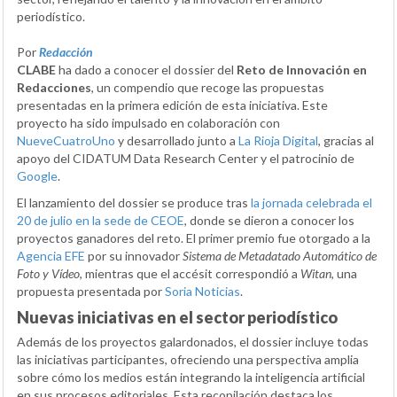
periodístico.
Por
Redacción
CLABE
ha dado a conocer el dossier del
Reto de Innovación en
Redacciones
, un compendio que recoge las propuestas
presentadas en la primera edición de esta iniciativa. Este
proyecto ha sido impulsado en colaboración con
NueveCuatroUno
y desarrollado junto a
La Rioja Digital
, gracias al
apoyo del CIDATUM Data Research Center y el patrocinio de
Google
.
El lanzamiento del dossier se produce tras
la jornada celebrada el
20 de julio en la sede de CEOE
, donde se dieron a conocer los
proyectos ganadores del reto. El primer premio fue otorgado a la
Agencia EFE
por su innovador
Sistema de Metadatado Automático de
Foto y Vídeo
, mientras que el accésit correspondió a
Witan
, una
propuesta presentada por
Soria Noticias
.
Nuevas iniciativas en el sector periodístico
Además de los proyectos galardonados, el dossier incluye todas
las iniciativas participantes, ofreciendo una perspectiva amplia
sobre cómo los medios están integrando la inteligencia artificial
en sus procesos editoriales. Esta recopilación destaca los