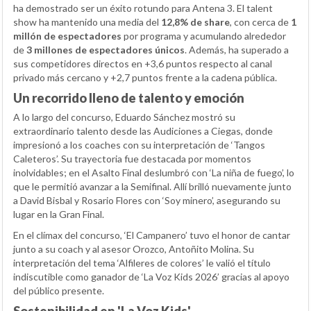
ha demostrado ser un éxito rotundo para Antena 3. El talent
show ha mantenido una media del
12,8% de share
, con cerca de
1
millón de espectadores
por programa y acumulando alrededor
de
3 millones de espectadores únicos
. Además, ha superado a
sus competidores directos en +3,6 puntos respecto al canal
privado más cercano y +2,7 puntos frente a la cadena pública.
Un recorrido lleno de talento y emoción
A lo largo del concurso, Eduardo Sánchez mostró su
extraordinario talento desde las Audiciones a Ciegas, donde
impresionó a los coaches con su interpretación de ‘Tangos
Caleteros’. Su trayectoria fue destacada por momentos
inolvidables; en el Asalto Final deslumbró con ‘La niña de fuego’, lo
que le permitió avanzar a la Semifinal. Allí brilló nuevamente junto
a David Bisbal y Rosario Flores con ‘Soy minero’, asegurando su
lugar en la Gran Final.
En el clímax del concurso, ‘El Campanero’ tuvo el honor de cantar
junto a su coach y al asesor Orozco, Antoñito Molina. Su
interpretación del tema ‘Alfileres de colores’ le valió el título
indiscutible como ganador de ‘La Voz Kids 2026’ gracias al apoyo
del público presente.