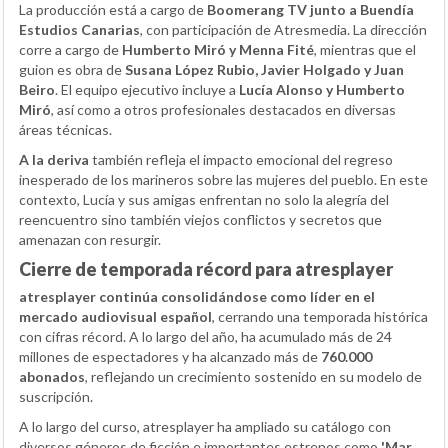
La producción está a cargo de
Boomerang TV junto a Buendía
Estudios Canarias
, con participación de Atresmedia. La dirección
corre a cargo de
Humberto Miró y Menna Fité
, mientras que el
guion es obra de
Susana López Rubio, Javier Holgado y Juan
Beiro
. El equipo ejecutivo incluye a
Lucía Alonso y Humberto
Miró
, así como a otros profesionales destacados en diversas
áreas técnicas.
A la deriva
también refleja el impacto emocional del regreso
inesperado de los marineros sobre las mujeres del pueblo. En este
contexto, Lucía y sus amigas enfrentan no solo la alegría del
reencuentro sino también viejos conflictos y secretos que
amenazan con resurgir.
Cierre de temporada récord para atresplayer
atresplayer continúa consolidándose como líder en el
mercado audiovisual español
, cerrando una temporada histórica
con cifras récord. A lo largo del año, ha acumulado más de 24
millones de espectadores y ha alcanzado más de
760.000
abonados
, reflejando un crecimiento sostenido en su modelo de
suscripción.
A lo largo del curso, atresplayer ha ampliado su catálogo con
diversos géneros de ficción e importantes estrenos como
'Mar