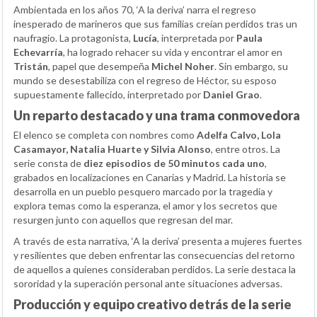
Ambientada en los años 70, ‘A la deriva’ narra el regreso
inesperado de marineros que sus familias creían perdidos tras un
naufragio. La protagonista,
Lucía
, interpretada por
Paula
Echevarría
, ha logrado rehacer su vida y encontrar el amor en
Tristán
, papel que desempeña
Michel Noher
. Sin embargo, su
mundo se desestabiliza con el regreso de Héctor, su esposo
supuestamente fallecido, interpretado por
Daniel Grao
.
Un reparto destacado y una trama conmovedora
El elenco se completa con nombres como
Adelfa Calvo, Lola
Casamayor, Natalia Huarte y Silvia Alonso
, entre otros. La
serie consta de
diez episodios de 50 minutos cada uno
,
grabados en localizaciones en Canarias y Madrid. La historia se
desarrolla en un pueblo pesquero marcado por la tragedia y
explora temas como la esperanza, el amor y los secretos que
resurgen junto con aquellos que regresan del mar.
A través de esta narrativa, ‘A la deriva’ presenta a mujeres fuertes
y resilientes que deben enfrentar las consecuencias del retorno
de aquellos a quienes consideraban perdidos. La serie destaca la
sororidad y la superación personal ante situaciones adversas.
Producción y equipo creativo detrás de la serie