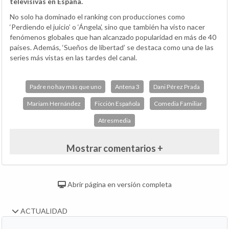
televisivas en España.
No solo ha dominado el ranking con producciones como
‘Perdiendo el juicio’ o ‘Ángela’, sino que también ha visto nacer
fenómenos globales que han alcanzado popularidad en más de 40
países. Además, ‘Sueños de libertad’ se destaca como una de las
series más vistas en las tardes del canal.
Padre no hay más que uno
Antena 3
Dani Pérez Prada
Mariam Hernández
Ficción Española
Comedia Familiar
Atresmedia
Mostrar comentarios +
Abrir página en versión completa
ACTUALIDAD