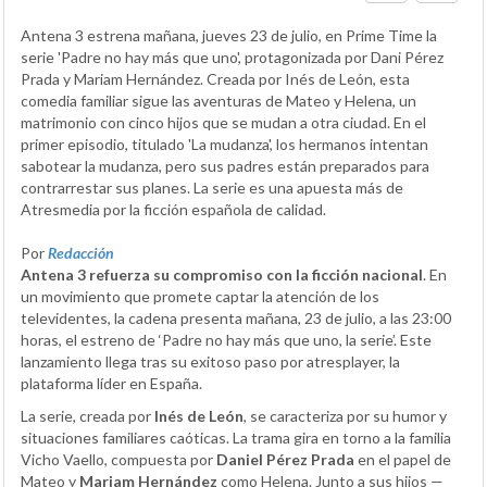
Antena 3 estrena mañana, jueves 23 de julio, en Prime Time la
serie 'Padre no hay más que uno', protagonizada por Dani Pérez
Prada y Mariam Hernández. Creada por Inés de León, esta
comedia familiar sigue las aventuras de Mateo y Helena, un
matrimonio con cinco hijos que se mudan a otra ciudad. En el
primer episodio, titulado 'La mudanza', los hermanos intentan
sabotear la mudanza, pero sus padres están preparados para
contrarrestar sus planes. La serie es una apuesta más de
Atresmedia por la ficción española de calidad.
Por
Redacción
Antena 3 refuerza su compromiso con la ficción nacional
. En
un movimiento que promete captar la atención de los
televidentes, la cadena presenta mañana, 23 de julio, a las 23:00
horas, el estreno de ‘Padre no hay más que uno, la serie’. Este
lanzamiento llega tras su exitoso paso por atresplayer, la
plataforma líder en España.
La serie, creada por
Inés de León
, se caracteriza por su humor y
situaciones familiares caóticas. La trama gira en torno a la familia
Vicho Vaello, compuesta por
Daniel Pérez Prada
en el papel de
Mateo y
Mariam Hernández
como Helena. Junto a sus hijos —