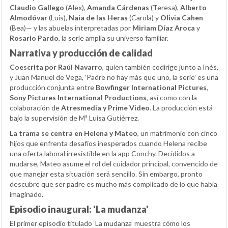
Claudio Gallego
(Alex),
Amanda Cárdenas
(Teresa),
Alberto
Almodóvar
(Luis),
Naia de las Heras
(Carola) y
Olivia Cahen
(Bea)— y las abuelas interpretadas por
Miriam Díaz Aroca
y
Rosario Pardo
, la serie amplía su universo familiar.
Narrativa y producción de calidad
Coescrita por Raúl Navarro
, quien también codirige junto a Inés,
y Juan Manuel de Vega, ‘Padre no hay más que uno, la serie’ es una
producción conjunta entre
Bowfinger International Pictures
,
Sony Pictures International Productions
, así como con la
colaboración de
Atresmedia y Prime Video
. La producción está
bajo la supervisión de Mª Luisa Gutiérrez.
La trama se centra en Helena y Mateo
, un matrimonio con cinco
hijos que enfrenta desafíos inesperados cuando Helena recibe
una oferta laboral irresistible en la app Conchy. Decididos a
mudarse, Mateo asume el rol del cuidador principal, convencido de
que manejar esta situación será sencillo. Sin embargo, pronto
descubre que ser padre es mucho más complicado de lo que había
imaginado.
Episodio inaugural: 'La mudanza'
El primer episodio titulado ‘La mudanza’ muestra cómo los