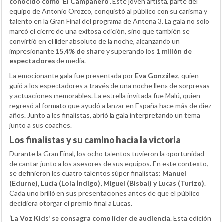
conocido como ‘El Campanero’
. Este joven artista, parte del
equipo de Antonio Orozco, conquistó al público con su carisma y
talento en la Gran Final del programa de Antena 3. La gala no solo
marcó el cierre de una exitosa edición, sino que también se
convirtió en el líder absoluto de la noche, alcanzando un
impresionante
15,4% de share
y superando los
1 millón de
espectadores
de media.
La emocionante gala fue presentada por
Eva González
, quien
guió a los espectadores a través de una noche llena de sorpresas
y actuaciones memorables. La estrella invitada fue Malú, quien
regresó al formato que ayudó a lanzar en España hace más de diez
años. Junto a los finalistas, abrió la gala interpretando un tema
junto a sus coaches.
Los finalistas y su camino hacia la victoria
Durante la Gran Final, los ocho talentos tuvieron la oportunidad
de cantar junto a los asesores de sus equipos. En este contexto,
se definieron los cuatro talentos súper finalistas:
Manuel
(Edurne), Lucía (Lola Índigo), Miguel (Bisbal) y Lucas (Turizo)
.
Cada uno brilló en sus presentaciones antes de que el público
decidiera otorgar el premio final a Lucas.
‘La Voz Kids’ se consagra como líder de audiencia
. Esta edición