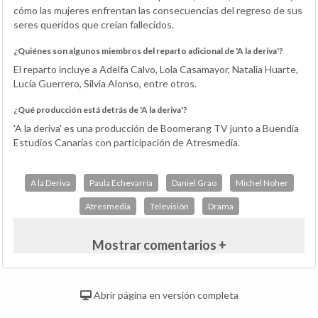
cómo las mujeres enfrentan las consecuencias del regreso de sus
seres queridos que creían fallecidos.
¿Quiénes son algunos miembros del reparto adicional de 'A la deriva'?
El reparto incluye a Adelfa Calvo, Lola Casamayor, Natalia Huarte,
Lucía Guerrero, Silvia Alonso, entre otros.
¿Qué producción está detrás de 'A la deriva'?
'A la deriva' es una producción de Boomerang TV junto a Buendía
Estudios Canarias con participación de Atresmedia.
A la Deriva
Paula Echevarría
Daniel Grao
Michel Noher
Atresmedia
Televisión
Drama
Mostrar comentarios +
Abrir página en versión completa