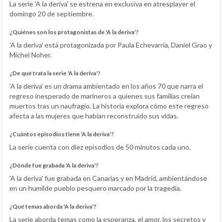
La serie 'A la deriva' se estrena en exclusiva en atresplayer el
domingo 20 de septiembre.
¿Quiénes son los protagonistas de 'A la deriva'?
'A la deriva' está protagonizada por Paula Echevarría, Daniel Grao y
Michel Noher.
¿De qué trata la serie 'A la deriva'?
'A la deriva' es un drama ambientado en los años 70 que narra el
regreso inesperado de marineros a quienes sus familias creían
muertos tras un naufragio. La historia explora cómo este regreso
afecta a las mujeres que habían reconstruido sus vidas.
¿Cuántos episodios tiene 'A la deriva'?
La serie cuenta con diez episodios de 50 minutos cada uno.
¿Dónde fue grabada 'A la deriva'?
'A la deriva' fue grabada en Canarias y en Madrid, ambientándose
en un humilde pueblo pesquero marcado por la tragedia.
¿Qué temas aborda 'A la deriva'?
La serie aborda temas como la esperanza, el amor, los secretos y