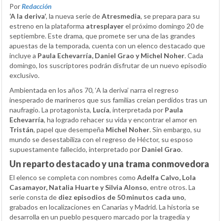
Por
Redacción
‘A la deriva’
, la nueva serie de
Atresmedia
, se prepara para su
estreno en la plataforma
atresplayer
el próximo domingo 20 de
septiembre. Este drama, que promete ser una de las grandes
apuestas de la temporada, cuenta con un elenco destacado que
incluye a
Paula Echevarría, Daniel Grao y Michel Noher
. Cada
domingo, los suscriptores podrán disfrutar de un nuevo episodio
exclusivo.
Ambientada en los años 70, ‘A la deriva’ narra el regreso
inesperado de marineros que sus familias creían perdidos tras un
naufragio. La protagonista,
Lucía
, interpretada por
Paula
Echevarría
, ha logrado rehacer su vida y encontrar el amor en
Tristán
, papel que desempeña
Michel Noher
. Sin embargo, su
mundo se desestabiliza con el regreso de Héctor, su esposo
supuestamente fallecido, interpretado por
Daniel Grao
.
Un reparto destacado y una trama conmovedora
El elenco se completa con nombres como
Adelfa Calvo, Lola
Casamayor, Natalia Huarte y Silvia Alonso
, entre otros. La
serie consta de
diez episodios de 50 minutos cada uno
,
grabados en localizaciones en Canarias y Madrid. La historia se
desarrolla en un pueblo pesquero marcado por la tragedia y