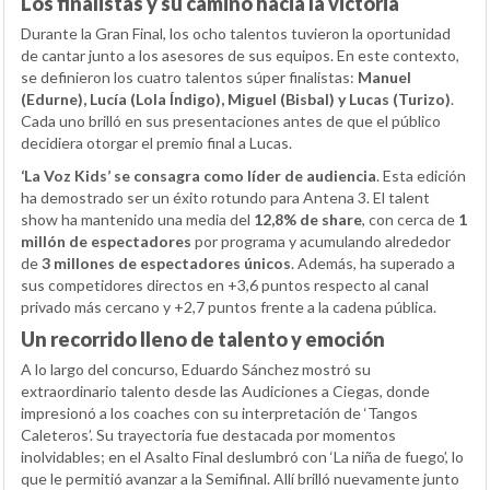
Los finalistas y su camino hacia la victoria
Durante la Gran Final, los ocho talentos tuvieron la oportunidad
de cantar junto a los asesores de sus equipos. En este contexto,
se definieron los cuatro talentos súper finalistas:
Manuel
(Edurne), Lucía (Lola Índigo), Miguel (Bisbal) y Lucas (Turizo)
.
Cada uno brilló en sus presentaciones antes de que el público
decidiera otorgar el premio final a Lucas.
‘La Voz Kids’ se consagra como líder de audiencia
. Esta edición
ha demostrado ser un éxito rotundo para Antena 3. El talent
show ha mantenido una media del
12,8% de share
, con cerca de
1
millón de espectadores
por programa y acumulando alrededor
de
3 millones de espectadores únicos
. Además, ha superado a
sus competidores directos en +3,6 puntos respecto al canal
privado más cercano y +2,7 puntos frente a la cadena pública.
Un recorrido lleno de talento y emoción
A lo largo del concurso, Eduardo Sánchez mostró su
extraordinario talento desde las Audiciones a Ciegas, donde
impresionó a los coaches con su interpretación de ‘Tangos
Caleteros’. Su trayectoria fue destacada por momentos
inolvidables; en el Asalto Final deslumbró con ‘La niña de fuego’, lo
que le permitió avanzar a la Semifinal. Allí brilló nuevamente junto