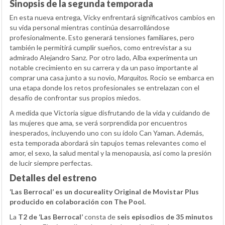
Sinopsis de la segunda temporada
En esta nueva entrega, Vicky enfrentará significativos cambios en
su vida personal mientras continúa desarrollándose
profesionalmente. Esto generará tensiones familiares, pero
también le permitirá cumplir sueños, como entrevistar a su
admirado Alejandro Sanz. Por otro lado, Alba experimenta un
notable crecimiento en su carrera y da un paso importante al
comprar una casa junto a su novio,
Marquitos
. Rocío se embarca en
una etapa donde los retos profesionales se entrelazan con el
desafío de confrontar sus propios miedos.
A medida que Victoria sigue disfrutando de la vida y cuidando de
las mujeres que ama, se verá sorprendida por encuentros
inesperados, incluyendo uno con su ídolo Can Yaman. Además,
esta temporada abordará sin tapujos temas relevantes como el
amor, el sexo, la salud mental y la menopausia, así como la presión
de lucir siempre perfectas.
Detalles del estreno
‘Las Berrocal’ es un docureality Original de Movistar Plus
producido en colaboración con The Pool.
La
T2 de ‘Las Berrocal’
consta de
seis episodios de 35 minutos