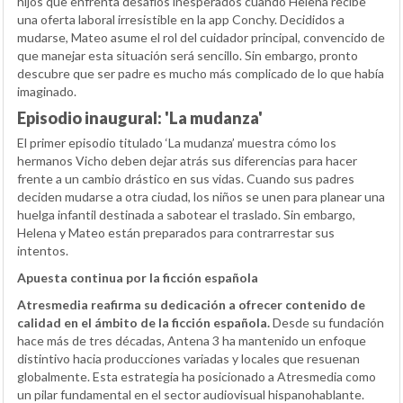
hijos que enfrenta desafíos inesperados cuando Helena recibe
una oferta laboral irresistible en la app Conchy. Decididos a
mudarse, Mateo asume el rol del cuidador principal, convencido de
que manejar esta situación será sencillo. Sin embargo, pronto
descubre que ser padre es mucho más complicado de lo que había
imaginado.
Episodio inaugural: 'La mudanza'
El primer episodio titulado ‘La mudanza’ muestra cómo los
hermanos Vicho deben dejar atrás sus diferencias para hacer
frente a un cambio drástico en sus vidas. Cuando sus padres
deciden mudarse a otra ciudad, los niños se unen para planear una
huelga infantil destinada a sabotear el traslado. Sin embargo,
Helena y Mateo están preparados para contrarrestar sus
intentos.
Apuesta continua por la ficción española
Atresmedia reafirma su dedicación a ofrecer contenido de
calidad en el ámbito de la ficción española.
Desde su fundación
hace más de tres décadas, Antena 3 ha mantenido un enfoque
distintivo hacia producciones variadas y locales que resuenan
globalmente. Esta estrategia ha posicionado a Atresmedia como
un pilar fundamental en el sector audiovisual hispanohablante.