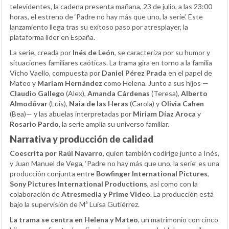
televidentes, la cadena presenta mañana, 23 de julio, a las 23:00
horas, el estreno de ‘Padre no hay más que uno, la serie’. Este
lanzamiento llega tras su exitoso paso por atresplayer, la
plataforma líder en España.
La serie, creada por
Inés de León
, se caracteriza por su humor y
situaciones familiares caóticas. La trama gira en torno a la familia
Vicho Vaello, compuesta por
Daniel Pérez Prada
en el papel de
Mateo y
Mariam Hernández
como Helena. Junto a sus hijos —
Claudio Gallego
(Alex),
Amanda Cárdenas
(Teresa),
Alberto
Almodóvar
(Luis),
Naia de las Heras
(Carola) y
Olivia Cahen
(Bea)— y las abuelas interpretadas por
Miriam Díaz Aroca
y
Rosario Pardo
, la serie amplía su universo familiar.
Narrativa y producción de calidad
Coescrita por Raúl Navarro
, quien también codirige junto a Inés,
y Juan Manuel de Vega, ‘Padre no hay más que uno, la serie’ es una
producción conjunta entre
Bowfinger International Pictures
,
Sony Pictures International Productions
, así como con la
colaboración de
Atresmedia y Prime Video
. La producción está
bajo la supervisión de Mª Luisa Gutiérrez.
La trama se centra en Helena y Mateo
, un matrimonio con cinco