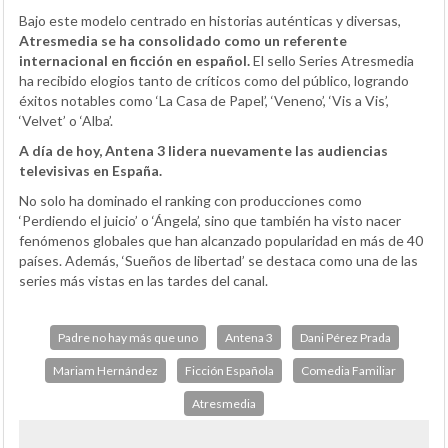
Bajo este modelo centrado en historias auténticas y diversas,
Atresmedia se ha consolidado como un referente
internacional en ficción en español.
El sello Series Atresmedia
ha recibido elogios tanto de críticos como del público, logrando
éxitos notables como ‘La Casa de Papel’, ‘Veneno’, ‘Vis a Vis’,
‘Velvet’ o ‘Alba’.
A día de hoy, Antena 3 lidera nuevamente las audiencias
televisivas en España.
No solo ha dominado el ranking con producciones como
‘Perdiendo el juicio’ o ‘Ángela’, sino que también ha visto nacer
fenómenos globales que han alcanzado popularidad en más de 40
países. Además, ‘Sueños de libertad’ se destaca como una de las
series más vistas en las tardes del canal.
Padre no hay más que uno
Antena 3
Dani Pérez Prada
Mariam Hernández
Ficción Española
Comedia Familiar
Atresmedia