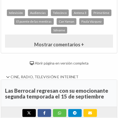
televisión
Audiencias
Telecinco
Antena 3
Prime time
El puente de las mentiras
Can Yaman
Paula Vázquez
Sálvame
Mostrar comentarios +
Abrir página en versión completa
CINE, RADIO, TELEVISIÓN E INTERNET
Las Berrocal regresan con su emocionante
segunda temporada el 15 de septiembre