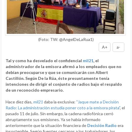
(Foto: TW: @AngelDeLaRua1)
A+
a-
Tal y como ha desvelado el confidencial
mil21
, el
administrador de la emisora afirmó a los empleados que no
debían preocuparse y que se comunicarán con Albert
Castillón. Según De la Rúa, éste presuntamente tenía
intenciones de dirigir el conjunto de radios bajo el respaldo
de un reconocido empresario.
Hace diez días,
mil21
daba la exclusiva:
"Jaque mate a Decisión
Radio: La administración estudia poner coto a la emisora pirata"
, el
pasado 11 de julio. Sin embargo, la cadena radiofónica cerró
abruptamente sus emisiones. Ya se había informado
anteriormente que la situación financiera de
Decisión Radio
era
insostenible. Según fuentes cercanas a los trabajadores, los