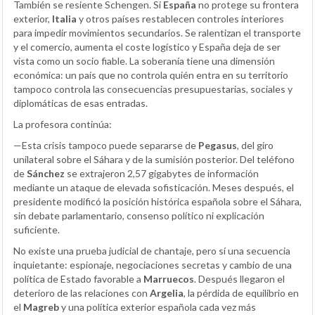
También se resiente Schengen. Si
España
no protege su frontera
exterior,
Italia
y otros países restablecen controles interiores
para impedir movimientos secundarios. Se ralentizan el transporte
y el comercio, aumenta el coste logístico y España deja de ser
vista como un socio fiable. La soberanía tiene una dimensión
económica: un país que no controla quién entra en su territorio
tampoco controla las consecuencias presupuestarias, sociales y
diplomáticas de esas entradas.
La profesora continúa:
—Esta crisis tampoco puede separarse de
Pegasus
, del giro
unilateral sobre el Sáhara y de la sumisión posterior. Del teléfono
de
Sánchez
se extrajeron 2,57 gigabytes de información
mediante un ataque de elevada sofisticación. Meses después, el
presidente modificó la posición histórica española sobre el Sáhara,
sin debate parlamentario, consenso político ni explicación
suficiente.
No existe una prueba judicial de chantaje, pero sí una secuencia
inquietante: espionaje, negociaciones secretas y cambio de una
política de Estado favorable a
Marruecos
. Después llegaron el
deterioro de las relaciones con
Argelia
, la pérdida de equilibrio en
el
Magreb
y una política exterior española cada vez más