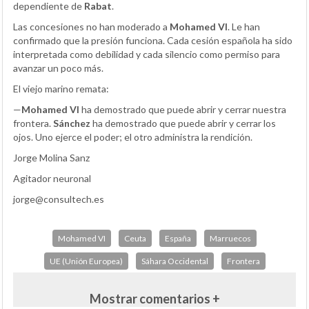
dependiente de
Rabat
.
Las concesiones no han moderado a
Mohamed VI
. Le han
confirmado que la presión funciona. Cada cesión española ha sido
interpretada como debilidad y cada silencio como permiso para
avanzar un poco más.
El viejo marino remata:
—
Mohamed VI
ha demostrado que puede abrir y cerrar nuestra
frontera.
Sánchez
ha demostrado que puede abrir y cerrar los
ojos. Uno ejerce el poder; el otro administra la rendición.
Jorge Molina Sanz
Agitador neuronal
jorge@consultech.es
Mohamed VI
Ceuta
España
Marruecos
UE (Unión Europea)
Sáhara Occidental
Frontera
Mostrar comentarios +