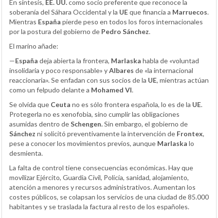
En síntesis,
EE. UU.
como socio preferente que reconoce la
soberanía del Sáhara Occidental y la
UE
que financia a
Marruecos
.
Mientras
España
pierde peso en todos los foros internacionales
por la postura del gobierno de
Pedro Sánchez
.
El marino añade:
—
España
deja abierta la frontera,
Marlaska
habla de «voluntad
insolidaria y poco responsable» y
Albares
de «la internacional
reaccionaria». Se enfadan con sus socios de la
UE
, mientras actúan
como un felpudo delante a
Mohamed VI
.
Se olvida que
Ceuta
no es sólo frontera española, lo es de la
UE
.
Protegerla no es xenofobia, sino cumplir las obligaciones
asumidas dentro de
Schengen.
Sin embargo, el gobierno de
Sánchez
ni solicitó preventivamente la intervención de
Frontex
,
pese a conocer los movimientos previos, aunque
Marlaska
lo
desmienta.
La falta de control tiene consecuencias económicas. Hay que
movilizar Ejército, Guardia Civil, Policía, sanidad, alojamiento,
atención a menores y recursos administrativos. Aumentan los
costes públicos, se colapsan los servicios de una ciudad de 85.000
habitantes y se traslada la factura al resto de los españoles.