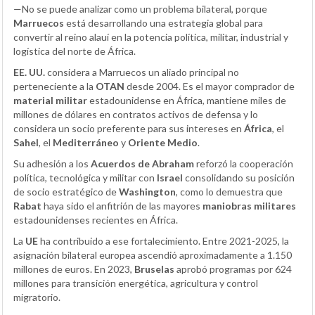
—No se puede analizar como un problema bilateral, porque
Marruecos
está desarrollando una estrategia global para
convertir al reino alauí en la potencia política, militar, industrial y
logística del norte de África.
EE. UU.
considera a Marruecos un aliado principal no
perteneciente a la
OTAN
desde 2004. Es el mayor comprador de
material militar
estadounidense en África, mantiene miles de
millones de dólares en contratos activos de defensa y lo
considera un socio preferente para sus intereses en
África
, el
Sahel
, el
Mediterráneo
y
Oriente Medio
.
Su adhesión a los
Acuerdos de Abraham
reforzó la cooperación
política, tecnológica y militar con
Israel
consolidando su posición
de socio estratégico de
Washington
, como lo demuestra que
Rabat
haya sido el anfitrión de las mayores
maniobras militares
estadounidenses recientes en África.
La
UE
ha contribuido a ese fortalecimiento. Entre 2021-2025, la
asignación bilateral europea ascendió aproximadamente a 1.150
millones de euros. En 2023,
Bruselas
aprobó programas por 624
millones para transición energética, agricultura y control
migratorio.