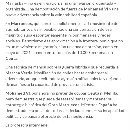
Marlaska
—, no es emigración, sino una invasión orquestada y
organizada. Una demostración de fuerza de
Mohamed VI
y una
nueva advertencia sobre la vulnerabilidad española.
En
Marruecos,
que controla policialmente cada movimiento de
sus habitantes, es imposible que una concentración de esa
magnitud surja espontáneamente, ni por mensajes y redes
sociales. Permitieron esa aproximación a la frontera, por lo que no
es un movimiento migratorio, sino un arma de presión, como en
mayo de 2021, cuando entraron más de 10.000 personas en
Ceuta
.
Una técnica de manual sobre la guerra híbrida y que recuerda la
Marcha Verde
. Movilización de civiles hasta desbordar al
adversario, aunque evitando la agresión militar abierta y dejando
de manifiesto la capacidad de provocar una crisis.
Mohamed VI
, por ahora, no pretende ocupar
Ceuta
ni
Melilla
,
pero demuestra que puede desestabilizarlas y mantener su
estrategia histórica del
Gran Marruecos
. Mientras
España
ha
demostrado —a pesar de todas las declaraciones— su incapacidad
política y se pagará el precio de esta negligencia.
La profesora interviene: