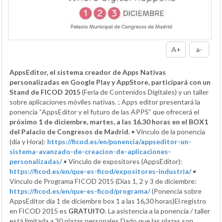
A+
a-
AppsEditor, el sistema creador de Apps Nativas
personalizadas en Google Play y AppStore, participará con un
Stand de FICOD 2015
(Feria de Contenidos Digitales) y un taller
sobre aplicaciones móviles nativas. ; Apps editor presentará la
ponencia “AppsEditor y el futuro de las APPS” que ofrecerá el
próximo 1 de diciembre, martes, a las 16.30 horas en el BOX1
del Palacio de Congresos de Madrid.
• Vínculo de la ponencia
(día y Hora):
https://ficod.es/en/ponencia/appseditor-un-
sistema-avanzado-de-creacion-de-aplicaciones-
personalizadas/
• Vínculo de expositores (AppsEditor):
https://ficod.es/en/que-es-ficod/expositores-industria/
•
Vínculo de Programa FICOD 2015 (Días 1, 2 y 3 de diciembre:
https://ficod.es/en/que-es-ficod/programa/
(Ponencia sobre
AppsEditor día 1 de diciembre box 1 a las 16,30 horas)El registro
en FICOD 2015 es
GRATUITO
. La asistencia a la ponencia / taller
está limitada a 30 plazas personales.Dado que las plazas son