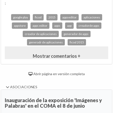
;
google play
ficod
2015
appseditor
aplicaciones
appstore
apps editor
apps
app
creadorde apps
creador de aplicaciones
generador de apps
generadr de aplicaciones
ficod 2015
Mostrar comentarios +
Abrir página en versión completa
ASOCIACIONES
Inauguración de la exposición 'Imágenes y
Palabras' en el COMA el 8 de junio