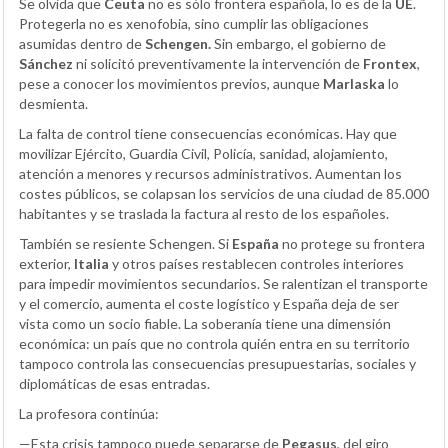
Se olvida que
Ceuta
no es sólo frontera española, lo es de la
UE
.
Protegerla no es xenofobia, sino cumplir las obligaciones
asumidas dentro de
Schengen.
Sin embargo, el gobierno de
Sánchez
ni solicitó preventivamente la intervención de
Frontex
,
pese a conocer los movimientos previos, aunque
Marlaska
lo
desmienta.
La falta de control tiene consecuencias económicas. Hay que
movilizar Ejército, Guardia Civil, Policía, sanidad, alojamiento,
atención a menores y recursos administrativos. Aumentan los
costes públicos, se colapsan los servicios de una ciudad de 85.000
habitantes y se traslada la factura al resto de los españoles.
También se resiente Schengen. Si
España
no protege su frontera
exterior,
Italia
y otros países restablecen controles interiores
para impedir movimientos secundarios. Se ralentizan el transporte
y el comercio, aumenta el coste logístico y España deja de ser
vista como un socio fiable. La soberanía tiene una dimensión
económica: un país que no controla quién entra en su territorio
tampoco controla las consecuencias presupuestarias, sociales y
diplomáticas de esas entradas.
La profesora continúa:
—Esta crisis tampoco puede separarse de
Pegasus
, del giro