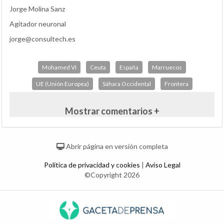
Jorge Molina Sanz
Agitador neuronal
jorge@consultech.es
Mohamed VI
Ceuta
España
Marruecos
UE (Unión Europea)
Sáhara Occidental
Frontera
Mostrar comentarios +
Abrir página en versión completa
Política de privacidad y cookies
|
Aviso Legal
©Copyright 2026