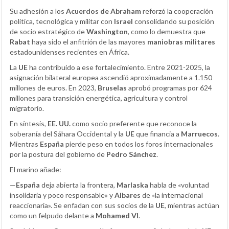
Su adhesión a los
Acuerdos de Abraham
reforzó la cooperación
política, tecnológica y militar con
Israel
consolidando su posición
de socio estratégico de
Washington
, como lo demuestra que
Rabat
haya sido el anfitrión de las mayores
maniobras militares
estadounidenses recientes en África.
La
UE
ha contribuido a ese fortalecimiento. Entre 2021-2025, la
asignación bilateral europea ascendió aproximadamente a 1.150
millones de euros. En 2023,
Bruselas
aprobó programas por 624
millones para transición energética, agricultura y control
migratorio.
En síntesis,
EE. UU.
como socio preferente que reconoce la
soberanía del Sáhara Occidental y la
UE
que financia a
Marruecos
.
Mientras
España
pierde peso en todos los foros internacionales
por la postura del gobierno de
Pedro Sánchez
.
El marino añade:
—
España
deja abierta la frontera,
Marlaska
habla de «voluntad
insolidaria y poco responsable» y
Albares
de «la internacional
reaccionaria». Se enfadan con sus socios de la
UE
, mientras actúan
como un felpudo delante a
Mohamed VI
.