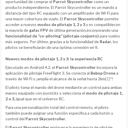
oportunidad de comprar el
Parrot Skycontroller
como un
producto independiente. El Parrot Skycontroller es un mando a
distancia del tipo RC equipado con un amplificador de Wi-Fi para
una mayor cobertura de vuelo. El
Parrot Skycontroller
permite
acceder a nuevos
modos de pilotaje
1, 2 y 3
y es compatiblecon
la mayoría de
gafas FPV
de última generación,incorporando una
funcionalidad de “co-piloting” (pilotaje conjunto)
para vuelos
más seguros. Por último, gracias a la funcionalidad de
Radar
, los
pilotos se beneficiarán de una óptima conexión wi-fi.
Nuevos modos de pilotaje 1, 2 y 3: la experiencia RC
Ejecutado en Android 4.2, el
Parrot Skycontroller
incorpora la
aplicación de pilotaje FreeFlight 3. Se conecta al
Bebop Drone
a
través de Wi-Fi y ¡amplía el alcance de la señal hasta 2km
[1]
*!
El piloto toma el mando del drone mediante un control para ambas
manos equipado con joysticks y selecciona el
modo de pilotaje 1,
2 o 3,
igual que en el universo RC.
Para una personalización total del control remoto, el piloto
también puede asignar una función específica a cada botón y
control del
Parrot Skycontroller
.
El
Parrot Skycontroller
enriquece la experiencia de pilotaje,