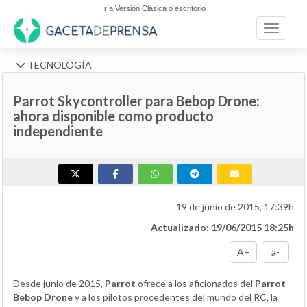
Ir a Versión Clásica o escritorio
Toggle n
TECNOLOGÍA
Parrot Skycontroller para Bebop Drone:
ahora disponible como producto
independiente
19 de junio de 2015, 17:39h
Actualizado: 19/06/2015 18:25h
A+
a-
Desde junio de 2015,
Parrot
ofrece a los aficionados del
Parrot
Bebop Drone
y a los pilotos procedentes del mundo del RC, la