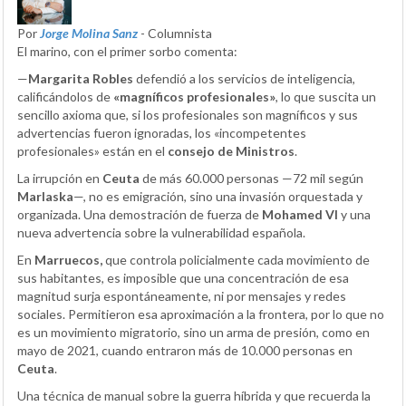
Por
Jorge Molina Sanz
- Columnista
El marino, con el primer sorbo comenta:
—
Margarita Robles
defendió a los servicios de inteligencia,
calificándolos de
«magníficos profesionales»
, lo que suscita un
sencillo axioma que, si los profesionales son magníficos y sus
advertencias fueron ignoradas, los «incompetentes
profesionales» están en el
consejo de Ministros
.
La irrupción en
Ceuta
de más 60.000 personas —72 mil según
Marlaska
—, no es emigración, sino una invasión orquestada y
organizada. Una demostración de fuerza de
Mohamed VI
y una
nueva advertencia sobre la vulnerabilidad española.
En
Marruecos,
que controla policialmente cada movimiento de
sus habitantes, es imposible que una concentración de esa
magnitud surja espontáneamente, ni por mensajes y redes
sociales. Permitieron esa aproximación a la frontera, por lo que no
es un movimiento migratorio, sino un arma de presión, como en
mayo de 2021, cuando entraron más de 10.000 personas en
Ceuta
.
Una técnica de manual sobre la guerra híbrida y que recuerda la