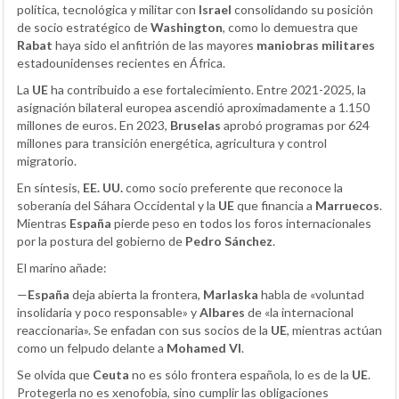
política, tecnológica y militar con
Israel
consolidando su posición
de socio estratégico de
Washington
, como lo demuestra que
Rabat
haya sido el anfitrión de las mayores
maniobras militares
estadounidenses recientes en África.
La
UE
ha contribuido a ese fortalecimiento. Entre 2021-2025, la
asignación bilateral europea ascendió aproximadamente a 1.150
millones de euros. En 2023,
Bruselas
aprobó programas por 624
millones para transición energética, agricultura y control
migratorio.
En síntesis,
EE. UU.
como socio preferente que reconoce la
soberanía del Sáhara Occidental y la
UE
que financia a
Marruecos
.
Mientras
España
pierde peso en todos los foros internacionales
por la postura del gobierno de
Pedro Sánchez
.
El marino añade:
—
España
deja abierta la frontera,
Marlaska
habla de «voluntad
insolidaria y poco responsable» y
Albares
de «la internacional
reaccionaria». Se enfadan con sus socios de la
UE
, mientras actúan
como un felpudo delante a
Mohamed VI
.
Se olvida que
Ceuta
no es sólo frontera española, lo es de la
UE
.
Protegerla no es xenofobia, sino cumplir las obligaciones