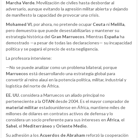
Marcha Verde
. Movilización de civiles hasta desbordar al
adversario, aunque evitando la agresión militar abierta y dejando
de manifiesto la capacidad de provocar una crisis.
Mohamed VI
, por ahora, no pretende ocupar
Ceuta
ni
Melilla
,
pero demuestra que puede desestabilizarlas y mantener su
estrategia histórica del
Gran Marruecos
. Mientras
España
ha
demostrado —a pesar de todas las declaraciones— su incapacidad
política y se pagará el precio de esta negligencia.
La profesora interviene:
—No se puede analizar como un problema bilateral, porque
Marruecos
está desarrollando una estrategia global para
convertir al reino alauí en la potencia política, militar, industrial y
logística del norte de África.
EE. UU.
considera a Marruecos un aliado principal no
perteneciente a la
OTAN
desde 2004. Es el mayor comprador de
material militar
estadounidense en África, mantiene miles de
millones de dólares en contratos activos de defensa y lo
considera un socio preferente para sus intereses en
África
, el
Sahel
, el
Mediterráneo
y
Oriente Medio
.
Su adhesión a los
Acuerdos de Abraham
reforzó la cooperación