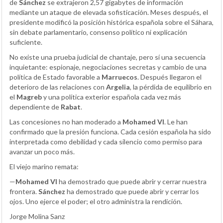
de
Sánchez
se extrajeron 2,57 gigabytes de información
mediante un ataque de elevada sofisticación. Meses después, el
presidente modificó la posición histórica española sobre el Sáhara,
sin debate parlamentario, consenso político ni explicación
suficiente.
No existe una prueba judicial de chantaje, pero sí una secuencia
inquietante: espionaje, negociaciones secretas y cambio de una
política de Estado favorable a
Marruecos
. Después llegaron el
deterioro de las relaciones con
Argelia
, la pérdida de equilibrio en
el
Magreb
y una política exterior española cada vez más
dependiente de
Rabat
.
Las concesiones no han moderado a
Mohamed VI
. Le han
confirmado que la presión funciona. Cada cesión española ha sido
interpretada como debilidad y cada silencio como permiso para
avanzar un poco más.
El viejo marino remata:
—
Mohamed VI
ha demostrado que puede abrir y cerrar nuestra
frontera.
Sánchez
ha demostrado que puede abrir y cerrar los
ojos. Uno ejerce el poder; el otro administra la rendición.
Jorge Molina Sanz