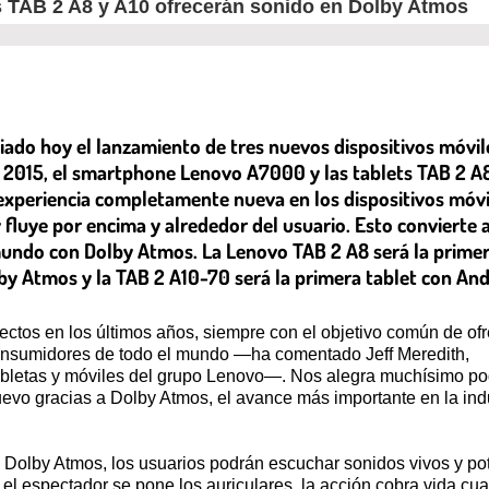
s TAB 2 A8 y A10 ofrecerán sonido en Dolby Atmos
iado hoy el lanzamiento de tres nuevos dispositivos móvil
 2015, el smartphone Lenovo A7000 y las tablets TAB 2 A
experiencia completamente nueva en los dispositivos móvi
fluye por encima y alrededor del usuario. Esto convierte a
undo con Dolby Atmos. La Lenovo TAB 2 A8 será la prime
by Atmos y la TAB 2 A10-70 será la primera tablet con An
ctos en los últimos años, siempre con el objetivo común de ofr
 consumidores de todo el mundo —ha comentado Jeff Meredith,
 tabletas y móviles del grupo Lenovo—. Nos alegra muchísimo p
uevo gracias a Dolby Atmos, el avance más importante en la ind
n Dolby Atmos, los usuarios podrán escuchar sonidos vivos y po
el espectador se pone los auriculares, la acción cobra vida cu