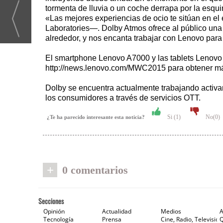
tormenta de lluvia o un coche derrapa por la esquin
«Las mejores experiencias de ocio te sitúan en e
Laboratories—. Dolby Atmos ofrece al público una 
alrededor, y nos encanta trabajar con Lenovo para
El smartphone Lenovo A7000 y las tablets Lenovo T
http://news.lenovo.com/MWC2015 para obtener más 
Dolby se encuentra actualmente trabajando activa
los consumidores a través de servicios OTT.
Si (
1
)
No(
0
)
¿Te ha parecido interesante esta noticia?
+
0 comentarios
Secciones
Opinión
Actualidad
Medios
A
Tecnología
Prensa
Cine, Radio, Televisión