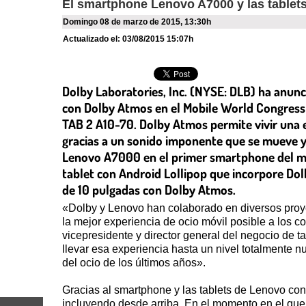
El smartphone Lenovo A7000 y las tablet
domingo 08 de marzo de 2015
,
13:30h
Actualizado el:
03/08/2015 15:07h
Dolby Laboratories, Inc. (NYSE: DLB) ha anunc
con Dolby Atmos en el Mobile World Congress
TAB 2 A10-70. Dolby Atmos permite vivir una 
gracias a un sonido imponente que se mueve y 
Lenovo A7000 en el primer smartphone del m
tablet con Android Lollipop que incorpore Dol
de 10 pulgadas con Dolby Atmos.
«Dolby y Lenovo han colaborado en diversos proye
la mejor experiencia de ocio móvil posible a los
vicepresidente y director general del negocio de
llevar esa experiencia hasta un nivel totalmente n
del ocio de los últimos años».
Gracias al smartphone y las tablets de Lenovo co
incluyendo desde arriba. En el momento en el que 