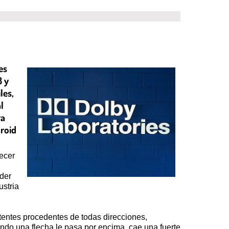
es
8 y
les,
l
ra
droid
ecer
oder
ustria
tentes procedentes de todas direcciones,
ando una flecha le pasa por encima, cae una fuerte