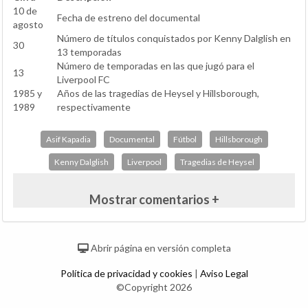
10 de
Fecha de estreno del documental
agosto
Número de títulos conquistados por Kenny Dalglish en
30
13 temporadas
Número de temporadas en las que jugó para el
13
Liverpool FC
1985 y
Años de las tragedias de Heysel y Hillsborough,
1989
respectivamente
Asif Kapadia
Documental
Fútbol
Hillsborough
Kenny Dalglish
Liverpool
Tragedias de Heysel
Mostrar comentarios +
Abrir página en versión completa
Política de privacidad y cookies
|
Aviso Legal
©Copyright 2026