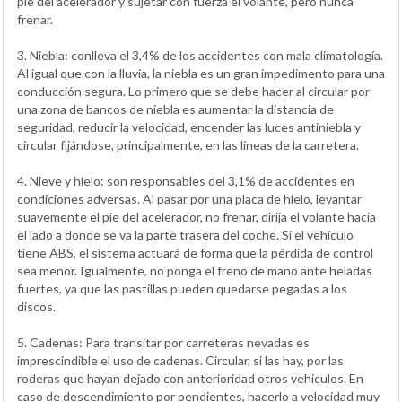
pie del acelerador y sujetar con fuerza el volante, pero nunca
frenar.
3. Niebla: conlleva el 3,4% de los accidentes con mala climatología.
Al igual que con la lluvia, la niebla es un gran impedimento para una
conducción segura. Lo primero que se debe hacer al circular por
una zona de bancos de niebla es aumentar la distancia de
seguridad, reducir la velocidad, encender las luces antiniebla y
circular fijándose, principalmente, en las líneas de la carretera.
4. Nieve y hielo: son responsables del 3,1% de accidentes en
condiciones adversas. Al pasar por una placa de hielo, levantar
suavemente el pie del acelerador, no frenar, dirija el volante hacia
el lado a donde se va la parte trasera del coche. Si el vehículo
tiene ABS, el sistema actuará de forma que la pérdida de control
sea menor. Igualmente, no ponga el freno de mano ante heladas
fuertes, ya que las pastillas pueden quedarse pegadas a los
discos.
5. Cadenas: Para transitar por carreteras nevadas es
imprescindible el uso de cadenas. Circular, si las hay, por las
roderas que hayan dejado con anterioridad otros vehículos. En
caso de descendimiento por pendientes, hacerlo a velocidad muy