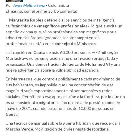
Por
Jorge Molina Sanz
- Columnista
El marino, con el primer sorbo comenta:
—
Margarita Robles
defendió a los servicios de inteligencia,
calificándolos de
«magníficos profesionales»
, lo que suscita un
sencillo axioma que, si los profesionales son magníficos y sus
advertencias fueron ignoradas, los «incompetentes
profesionales» están en el
consejo de Ministros
.
La irrupción en
Ceuta
de más 60.000 personas —72 mil según
Marlaska
—, no es emigración, sino una invasión orquestada y
organizada. Una demostración de fuerza de
Mohamed VI
y una
nueva advertencia sobre la vulnerabilidad española.
En
Marruecos,
que controla policialmente cada movimiento de
sus habitantes, es imposible que una concentración de esa
magnitud surja espontáneamente, ni por mensajes y redes
sociales. Permitieron esa aproximación a la frontera, por lo que no
es un movimiento migratorio, sino un arma de presión, como en
mayo de 2021, cuando entraron más de 10.000 personas en
Ceuta
.
Una técnica de manual sobre la guerra híbrida y que recuerda la
Marcha Verde
. Movilización de civiles hasta desbordar al