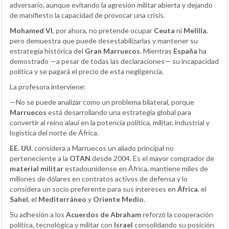
adversario, aunque evitando la agresión militar abierta y dejando
de manifiesto la capacidad de provocar una crisis.
Mohamed VI
, por ahora, no pretende ocupar
Ceuta
ni
Melilla
,
pero demuestra que puede desestabilizarlas y mantener su
estrategia histórica del
Gran Marruecos
. Mientras
España
ha
demostrado —a pesar de todas las declaraciones— su incapacidad
política y se pagará el precio de esta negligencia.
La profesora interviene:
—No se puede analizar como un problema bilateral, porque
Marruecos
está desarrollando una estrategia global para
convertir al reino alauí en la potencia política, militar, industrial y
logística del norte de África.
EE. UU.
considera a Marruecos un aliado principal no
perteneciente a la
OTAN
desde 2004. Es el mayor comprador de
material militar
estadounidense en África, mantiene miles de
millones de dólares en contratos activos de defensa y lo
considera un socio preferente para sus intereses en
África
, el
Sahel
, el
Mediterráneo
y
Oriente Medio
.
Su adhesión a los
Acuerdos de Abraham
reforzó la cooperación
política, tecnológica y militar con
Israel
consolidando su posición