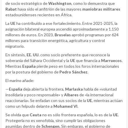
de socio estratégico de
Washington
, como lo demuestra que
Rabat
haya sido el anfitrión de las mayores
maniobras militares
estadounidenses recientes en África.
La
UE
ha contribuido a ese fortalecimiento. Entre 2021-2025, la
asignación bilateral europea ascendió aproximadamente a 1.150
millones de euros. En 2023,
Bruselas
aprobó programas por 624
millones para transición energética, agricultura y control
migratorio.
En síntesis,
EE. UU.
como socio preferente que reconoce la
soberanía del Sáhara Occidental y la
UE
que financia a
Marruecos
.
Mientras
España
pierde peso en todos los foros internacionales
por la postura del gobierno de
Pedro Sánchez
.
El marino añade:
—
España
deja abierta la frontera,
Marlaska
habla de «voluntad
insolidaria y poco responsable» y
Albares
de «la internacional
reaccionaria». Se enfadan con sus socios de la
UE
, mientras actúan
como un felpudo delante a
Mohamed VI
.
Se olvida que
Ceuta
no es sólo frontera española, lo es de la
UE
.
Protegerla no es xenofobia, sino cumplir las obligaciones
asumidas dentro de
Schengen.
Sin embargo, el gobierno de