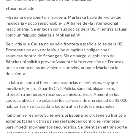
El marino añade:
—
España
deja abierta la frontera,
Marlaska
habla de «voluntad
insolidaria y poco responsable» y
Albares
de «la internacional
reaccionaria». Se enfadan con sus socios de la
UE
, mientras actúan
como un felpudo delante a
Mohamed VI
.
Se olvida que
Ceuta
no es sólo frontera española, lo es de la
UE
.
Protegerla no es xenofobia, sino cumplir las obligaciones
asumidas dentro de
Schengen.
Sin embargo, el gobierno de
Sánchez
ni solicitó preventivamente la intervención de
Frontex
,
pese a conocer los movimientos previos, aunque
Marlaska
lo
desmienta.
La falta de control tiene consecuencias económicas. Hay que
movilizar Ejército, Guardia Civil, Policía, sanidad, alojamiento,
atención a menores y recursos administrativos. Aumentan los
costes públicos, se colapsan los servicios de una ciudad de 85.000
habitantes y se traslada la factura al resto de los españoles.
También se resiente Schengen. Si
España
no protege su frontera
exterior,
Italia
y otros países restablecen controles interiores
para impedir movimientos secundarios. Se ralentizan el transporte
y el comercio, aumenta el coste logístico y España deja de ser