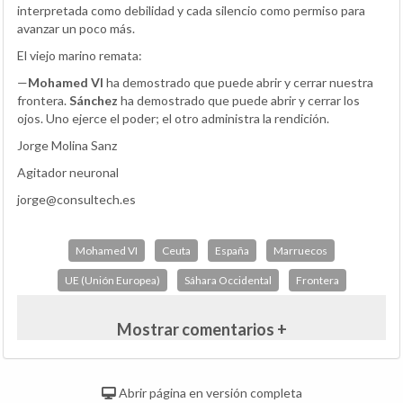
interpretada como debilidad y cada silencio como permiso para
avanzar un poco más.
El viejo marino remata:
—
Mohamed VI
ha demostrado que puede abrir y cerrar nuestra
frontera.
Sánchez
ha demostrado que puede abrir y cerrar los
ojos. Uno ejerce el poder; el otro administra la rendición.
Jorge Molina Sanz
Agitador neuronal
jorge@consultech.es
Mohamed VI
Ceuta
España
Marruecos
UE (Unión Europea)
Sáhara Occidental
Frontera
Mostrar comentarios +
Abrir página en versión completa