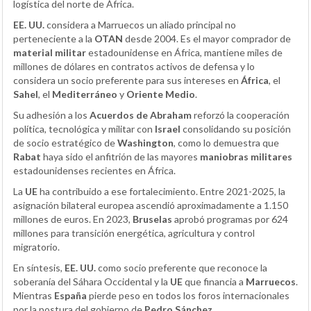
logística del norte de África.
EE. UU.
considera a Marruecos un aliado principal no
perteneciente a la
OTAN
desde 2004. Es el mayor comprador de
material militar
estadounidense en África, mantiene miles de
millones de dólares en contratos activos de defensa y lo
considera un socio preferente para sus intereses en
África
, el
Sahel
, el
Mediterráneo
y
Oriente Medio
.
Su adhesión a los
Acuerdos de Abraham
reforzó la cooperación
política, tecnológica y militar con
Israel
consolidando su posición
de socio estratégico de
Washington
, como lo demuestra que
Rabat
haya sido el anfitrión de las mayores
maniobras militares
estadounidenses recientes en África.
La
UE
ha contribuido a ese fortalecimiento. Entre 2021-2025, la
asignación bilateral europea ascendió aproximadamente a 1.150
millones de euros. En 2023,
Bruselas
aprobó programas por 624
millones para transición energética, agricultura y control
migratorio.
En síntesis,
EE. UU.
como socio preferente que reconoce la
soberanía del Sáhara Occidental y la
UE
que financia a
Marruecos
.
Mientras
España
pierde peso en todos los foros internacionales
por la postura del gobierno de
Pedro Sánchez
.