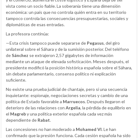
vista como un socio fiable. La soberanía tiene una dimensión
económica: un país que no controla quién entra en su territorio
tampoco controla las consecuencias presupuestarias, sociales y
diplomáticas de esas entradas.
La profesora continúa:
—Esta crisis tampoco puede separarse de
Pegasus
, del giro
unilateral sobre el Sáhara y de la sumisión posterior. Del teléfono
de
Sánchez
se extrajeron 2,57 gigabytes de información
mediante un ataque de elevada sofisticación. Meses después, el
presidente modificó la posición histórica española sobre el Sáhara,
sin debate parlamentario, consenso político ni explicación
suficiente.
No existe una prueba judicial de chantaje, pero sí una secuencia
inquietante: espionaje, negociaciones secretas y cambio de una
política de Estado favorable a
Marruecos
. Después llegaron el
deterioro de las relaciones con
Argelia
, la pérdida de equilibrio en
el
Magreb
y una política exterior española cada vez más
dependiente de
Rabat
.
Las concesiones no han moderado a
Mohamed VI
. Le han
confirmado que la presión funciona. Cada cesión española ha sido