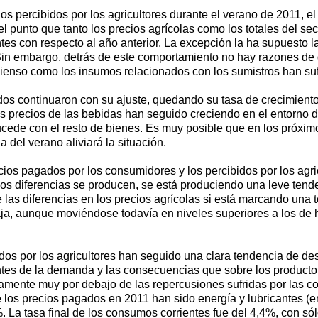
ios percibidos por los agricultores durante el verano de 2011, e
l punto que tanto los precios agrícolas como los totales del s
entes con respecto al año anterior. La excepción la ha supuest
. Sin embargo, detrás de este comportamiento no hay razones d
pienso como los insumos relacionados con los sumistros han suf
ados continuaron con su ajuste, quedando su tasa de crecimien
os precios de las bebidas han seguido creciendo en el entorno 
e sucede con el resto de bienes. Es muy posible que en los pró
a del verano aliviará la situación.
ecios pagados por los consumidores y los percibidos por los ag
os diferencias se producen, se está produciendo una leve tend
e las diferencias en los precios agrícolas si está marcando una
aja, aunque moviéndose todavía en niveles superiores a los de
dos por los agricultores han seguido una clara tendencia de 
ntes de la demanda y las consecuencias que sobre los productor
amente muy por debajo de las repercusiones sufridas por las co
 los precios pagados en 2011 han sido energía y lubricantes (en
3%. La tasa final de los consumos corrientes fue del 4,4%, con