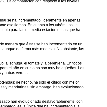
37%. La comparación con respecto a los niveles
 final se ha incrementado ligeramente en apenas
nte ese tiempo. En cuanto a los tubérculos, la
cepto para las de media estación en las que ha
a, de manera que éstas se han incrementado en un
ón, aunque de forma más modesta. No obstante, las
vo la lechuga, el tomate y la berenjena. En todos
es para el año en curso no son muy halagüeñas. Las
s y habas verdes.
enidas; de hecho, ha sido el cítrico con mejor
jas y mandarinas, sin embargo, han evolucionado
rocesado han evolucionado desfavorablemente, con
in embargo, es la única que ha incrementado sus