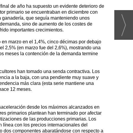
l final de año ha supuesto un evidente deterioro de
ector primario se encuentraban en diciembre con
o la ganadería, que seguía manteniendo unos
e demanda, sino de aumento de los costes de
rido importantes crecimientos.
to en marzo en el 1,4%, cinco décimas por debajo
del 2,5% (en marzo fue del 2,6%), mostrando una
ximos meses la contención de la demanda termine
ricultores han tomado una senda contractiva. Los
encia a la baja, con una pendiente muy suave y
 tendencia más clara (esta serie mantiene una
 hace 12 meses.
desaceleración desde los máximos alcanzados en
es primarios plantean han terminado por afectar
tizaciones de las producciones primarias. Los
 línea con los precios internacionales del
 sólo dos componentes abaratándose con respecto a