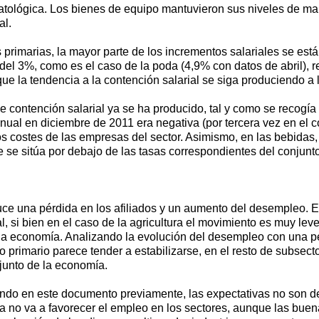
patológica. Los bienes de equipo mantuvieron sus niveles de mane
al.
 primarias, la mayor parte de los incrementos salariales se es
l 3%, como es el caso de la poda (4,9% con datos de abril), re
que la tendencia a la contención salarial se siga produciendo a 
de contención salarial ya se ha producido, tal y como se recogía
ranual en diciembre de 2011 era negativa (por tercera vez en el c
os costes de las empresas del sector. Asimismo, en las bebidas, 
ue se sitúa por debajo de las tasas correspondientes del conjunto
 una pérdida en los afiliados y un aumento del desempleo. En 
, si bien en el caso de la agricultura el movimiento es muy lev
 la economía. Analizando la evolución del desempleo con una 
o primario parece tender a estabilizarse, en el resto de subse
njunto de la economía.
ndo en este documento previamente, las expectativas no son d
a no va a favorecer el empleo en los sectores, aunque las buen