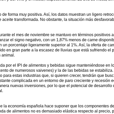
o de forma muy positiva. Así, los datos muestran un ligero retr
 de aceite transformada. No obstante, la situación más desfavor
urante el mes de noviembre se mantuvo en términos positivos a
anzar el signo negativo, con un 1,87% menos de carne disponibl
un porcentaje ligeramente superior al 1%. Así, la oferta de c
o en gran parte a la escasez de lluvias que está sufriendo el p
n animal.
rada por el IPI de alimentos y bebidas sigue manteniéndose en lo
xento de numerosos vaivenes) y la de las bebidas se estabiliz
 para estas industrias que, si quieren crecer, tendrán que bu
tante complicada en un entorno de paro creciente y recesión 
nera nuevas inversiones, por lo que el potencial de desarrollo 
l.
de la economía española hace suponer que los componentes de 
nda de alimentos no es demasiado elástica respecto al precio, p