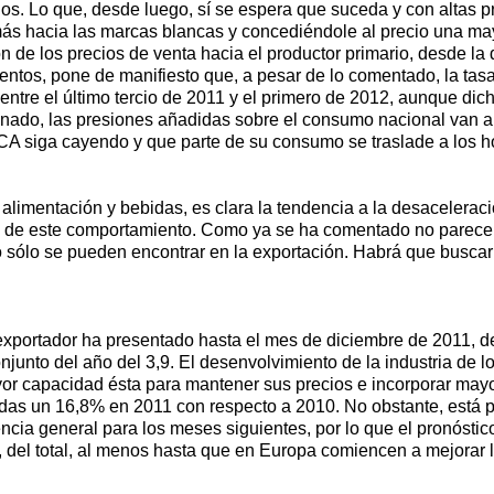
ios. Lo que, desde luego, sí se espera que suceda y con altas 
s hacia las marcas blancas y concediéndole al precio una may
de los precios de venta hacia el productor primario, desde la d
entos, pone de manifiesto que, a pesar de lo comentado, la tas
ntre el último tercio de 2011 y el primero de 2012, aunque dic
onado, las presiones añadidas sobre el consumo nacional van 
 siga cayendo y que parte de su consumo se traslade a los ho
 alimentación y bebidas, es clara la tendencia a la desacelera
ondo de este comportamiento. Como ya se ha comentado no parec
nto sólo se pueden encontrar en la exportación. Habrá que bus
exportador ha presentado hasta el mes de diciembre de 2011, d
njunto del año del 3,9. El desenvolvimiento de la industria de 
or capacidad ésta para mantener sus precios e incorporar mayor 
idas un 16,8% en 2011 con respecto a 2010. No obstante, está p
encia general para los meses siguientes, por lo que el pronósti
, del total, al menos hasta que en Europa comiencen a mejorar 