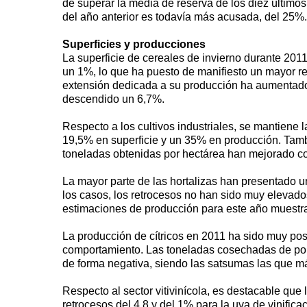
de superar la media de reserva de los diez último
del año anterior es todavía más acusada, del 25%.
Superficies y producciones
La superficie de cereales de invierno durante 201
un 1%, lo que ha puesto de manifiesto un mayor re
extensión dedicada a su producción ha aumentado 
descendido un 6,7%.
Respecto a los cultivos industriales, se mantiene
19,5% en superficie y un 35% en producción. Tamb
toneladas obtenidas por hectárea han mejorado c
La mayor parte de las hortalizas han presentado un
los casos, los retrocesos no han sido muy elevado
estimaciones de producción para este año muestra
La producción de cítricos en 2011 ha sido muy pos
comportamiento. Las toneladas cosechadas de po
de forma negativa, siendo las satsumas las que 
Respecto al sector vitivinícola, es destacable qu
retrocesos del 4,8 y del 1% para la uva de vinific