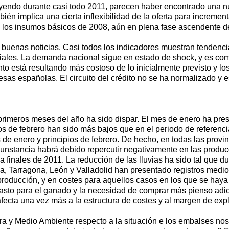
ayendo durante casi todo 2011, parecen haber encontrado una n
n implica una cierta inflexibilidad de la oferta para incremen
los insumos básicos de 2008, aún en plena fase ascendente del c
buenas noticias. Casi todos los indicadores muestran tendenci
riales. La demanda nacional sigue en estado de shock, y es co
 está resultando más costoso de lo inicialmente previsto y los
esas españolas. El circuito del crédito no se ha normalizado y
primeros meses del año ha sido dispar. El mes de enero ha pres
ros de febrero han sido más bajos que en el periodo de referenc
as de enero y principios de febrero. De hecho, en todas las provi
cunstancia habrá debido repercutir negativamente en las producc
 finales de 2011. La reducción de las lluvias ha sido tal que d
a, Tarragona, León y Valladolid han presentado registros medios
roducción, y en costes para aquellos casos en los que se haya
pasto para el ganado y la necesidad de comprar más pienso adi
fecta una vez más a la estructura de costes y al margen de expl
tura y Medio Ambiente respecto a la situación e los embalses 