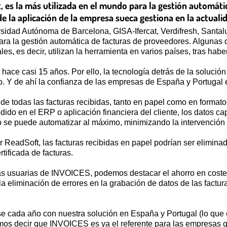
 es la más utilizada en el mundo para la gestión automátic
de la aplicación de la empresa sueca gestiona en la actual
sidad Autónoma de Barcelona, GISA-Ifercat, Verdifresh, Sant
ra la gestión automática de facturas de proveedores. Algunas
s, es decir, utilizan la herramienta en varios países, tras habe
ace casi 15 años. Por ello, la tecnología detrás de la solució
ndo. Y de ahí la confianza de las empresas de España y Portuga
de todas las facturas recibidas, tanto en papel como en formato
dido en el ERP o aplicación financiera del cliente, los datos c
so se puede automatizar al máximo, minimizando la intervenció
or ReadSoft, las facturas recibidas en papel podrían ser elimi
rtificada de facturas.
as usuarias de INVOICES, podemos destacar el ahorro en costes 
 la eliminación de errores en la grabación de datos de las factur
 cada año con nuestra solución en España y Portugal (lo que eq
os decir que INVOICES es ya el referente para las empresas qu