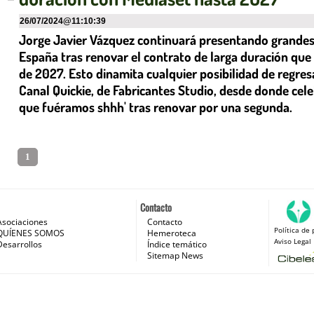
26/07/2024
@
11:10:39
Jorge Javier Vázquez continuará presentando grandes
España tras renovar el contrato de larga duración que 
de 2027. Esto dinamita cualquier posibilidad de regre
Canal Quickie, de Fabricantes Studio, desde donde cele
que fuéramos shhh' tras renovar por una segunda.
1
Contacto
Asociaciones
Contacto
Política de 
 e Internet
QUÍENES SOMOS
Hemeroteca
Aviso Legal
Desarrollos
Índice temático
Sitemap News