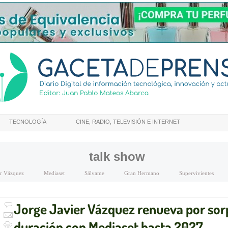
TECNOLOGÍA
CINE, RADIO, TELEVISIÓN E INTERNET
talk show
er Vázquez
Mediaset
Sálvame
Gran Hermano
Supervivientes
Jorge Javier Vázquez renueva por sorp
duración con Mediaset hasta 2027