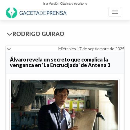
Ir a Versión Clásica o escritorio
Toggle n
RODRIGO GUIRAO
Miércoles 17 de septiembre de 2025
Álvaro revela un secreto que complica la
venganza en 'La Encrucijada' de Antena 3