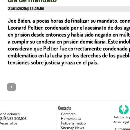
21/01/2025
@
15:25:50
Joe Biden, a pocas horas de finalizar su mandato, con
Leonard Peltier, condenado por el asesinato de dos age
en prisión desde entonces y había sido negado en múlti
a cumplir su condena en prisión domiciliaria. Este in
consideran que Peltier fue correctamente condenado po
emblemático en la lucha por los derechos de los pueblo
tensiones sobre justicia y raza en el país.
1
Contacto
Asociaciones
Contacto
Política de 
 e Internet
QUÍENES SOMOS
Hemeroteca
Aviso Legal
Desarrollos
Índice temático
Sitemap News