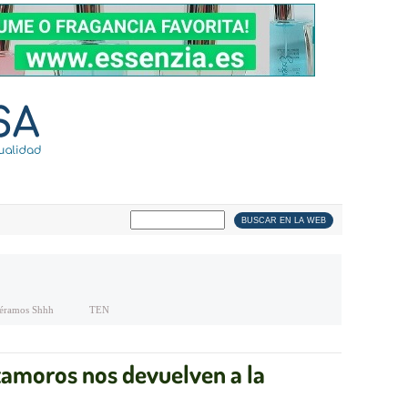
éramos Shhh
TEN
tamoros nos devuelven a la