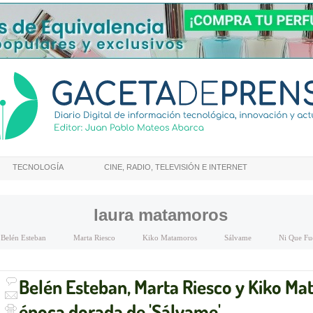
TECNOLOGÍA
CINE, RADIO, TELEVISIÓN E INTERNET
laura matamoros
Belén Esteban
Marta Riesco
Kiko Matamoros
Sálvame
Ni Que Fu
Belén Esteban, Marta Riesco y Kiko Ma
época dorada de 'Sálvame'