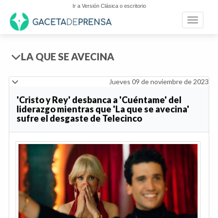
Ir a Versión Clásica o escritorio
Toggle n
LA QUE SE AVECINA
Jueves 09 de noviembre de 2023
'Cristo y Rey' desbanca a 'Cuéntame' del
liderazgo mientras que 'La que se avecina'
sufre el desgaste de Telecinco