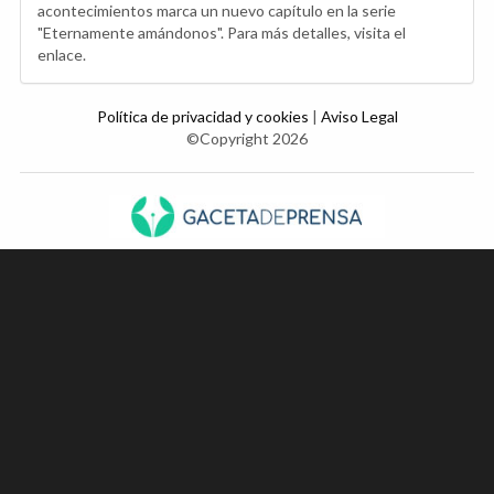
acontecimientos marca un nuevo capítulo en la serie
"Eternamente amándonos". Para más detalles, visita el
enlace.
Política de privacidad y cookies
|
Aviso Legal
©Copyright 2026